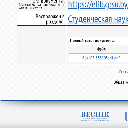
URI документа:
https://elib.grsu.
(Используйте для цитирования и
ссылки на документ)
Расположен в
Студенческая нау
разделе:
Полный текст документа:
Файл
814107_353205pdf.pdf
Стати
Общее ко