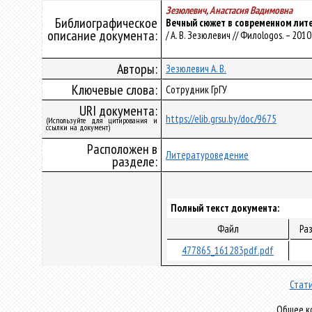
Зезюлевич, Анастасия Вадимовна
Библиографическое
Вечный сюжет в современном лит
описание документа:
/ А. В. Зезюлевич // Филоlogos. – 2010.
Авторы:
Зезюлевич А. В.
Ключевые слова:
Сотрудник ГрГУ
URI документа:
https://elib.grsu.by/doc/9675
(Используйте для цитирования и
ссылки на документ)
Расположен в
Литературоведение
разделе:
Полный текст документа:
Файл
Ра
477865_161283pdf.pdf
Стати
Общее ко