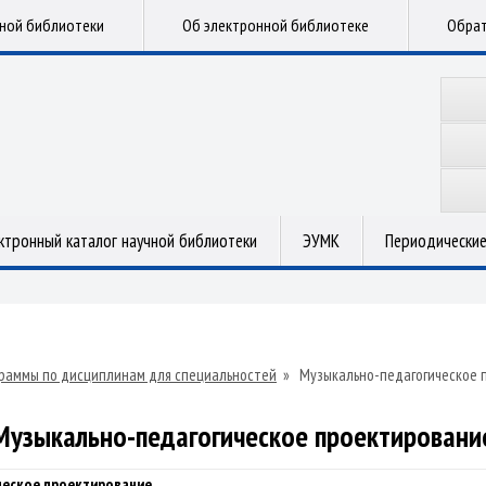
чной библиотеки
Об электронной библиотеке
Обрат
ктронный каталог научной библиотеки
ЭУМК
Периодические
раммы по дисциплинам для специальностей
»
Музыкально-педагогическое 
Музыкально-педагогическое проектировани
ческое проектирование