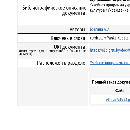
: Учебная программа у
Библиографическое описание
культура / Учреждение 
документа:
Авторы:
Брагина А. А.
Ключевые слова:
curriculum Yanka Kupal
URI документа:
https://elib.grsu.by/doc
(Используйте для цитирования и ссылки на
документ)
Расположен в разделе:
Учебные программы по 
Полный текст докуме
Файл
elib_ac54534.