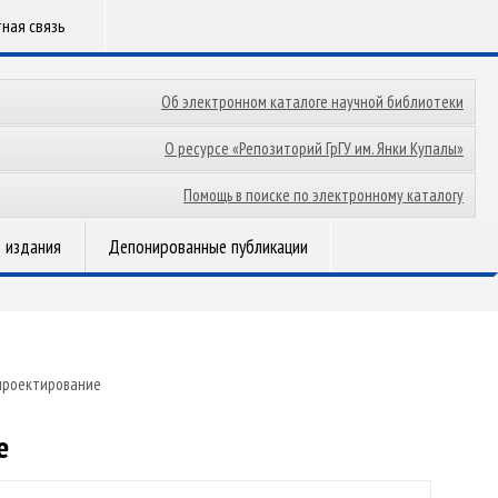
ная связь
Об электронном каталоге научной библиотеки
О ресурсе «Репозиторий ГрГУ им. Янки Купалы»
Помощь в поиске по электронному каталогу
 издания
Депонированные публикации
проектирование
е