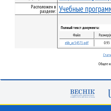
Расположен в
Учебные програм
разделе:
Полный текст документа:
Файл
Размер(
elib_ac54571.pdf
0.93
Стати
Общее ко