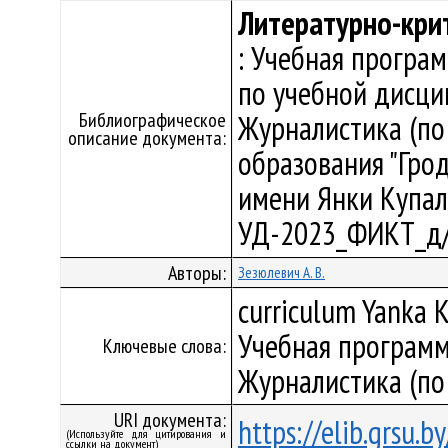
Литературно-кри
: Учебная програ
по учебной дисци
Библиографическое
Журналистика (по
описание документа:
образования "Гро
имени Янки Купалы"
УД-2023_ФИКТ_д/
Авторы:
Зезюлевич А. В.
curriculum Yanka K
Учебная программ
Ключевые слова:
Журналистика (по
URI документа:
https://elib.grsu.
(Используйте для цитирования и
ссылки на документ)