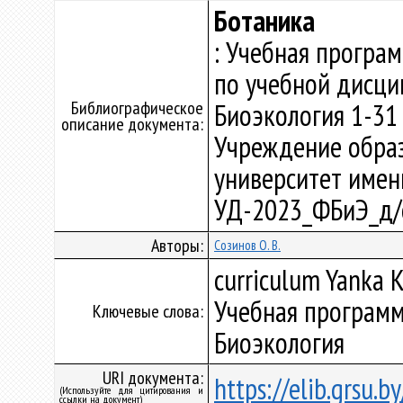
Ботаника
: Учебная програ
по учебной дисци
Библиографическое
Биоэкология 1-31 
описание документа:
Учреждение образ
университет имени 
УД-2023_ФБиЭ_д/
Авторы:
Созинов О. В.
curriculum Yanka K
Учебная программ
Ключевые слова:
Биоэкология
URI документа:
https://elib.grsu.
(Используйте для цитирования и
ссылки на документ)