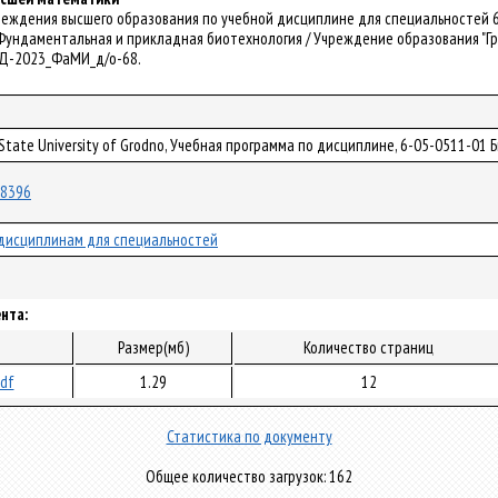
чреждения высшего образования по учебной дисциплине для специальностей 6
 Фундаментальная и прикладная биотехнология / Учреждение образования "Гр
– УД-2023_ФаМИ_д/о-68.
 State University of Grodno, Учебная программа по дисциплине, 6-05-0511-01 
/98396
дисциплинам для специальностей
нта:
Размер(мб)
Количество страниц
pdf
1.29
12
Статистика по документу
Общее количество загрузок: 162