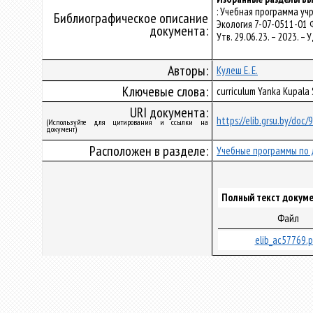
: Учебная программа у
Библиографическое описание
Экология 7-07-0511-01
документа:
Утв. 29.06.23. – 2023. 
Авторы:
Кулеш Е. Е.
Ключевые слова:
curriculum Yanka Kupala
URI документа:
https://elib.grsu.by/doc
(Используйте для цитирования и ссылки на
документ)
Расположен в разделе:
Учебные программы по 
Полный текст докуме
Файл
elib_ac57769.