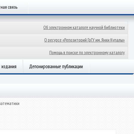
ная связь
Об электронном каталоге научной библиотеки
О ресурсе «Репозиторий ГрГУ им. Янки Купалы»
Помощь в поиске по электронному каталогу
 издания
Депонированные публикации
математики