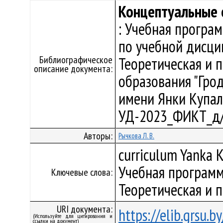
Концептуальные 
: Учебная програ
по учебной дисци
Библиографическое
Теоретическая и 
описание документа:
образования "Гро
имени Янки Купалы"
УД-2023_ФИКТ_д/
Авторы:
Рычкова Л. В.
curriculum Yanka K
Учебная программ
Ключевые слова:
Теоретическая и 
URI документа:
https://elib.grsu.
(Используйте для цитирования и
ссылки на документ)