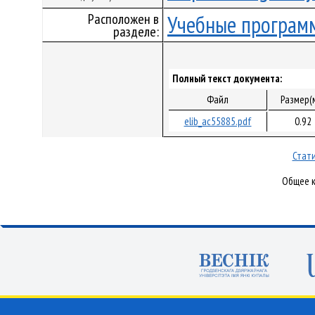
Расположен в
Учебные програм
разделе:
Полный текст документа:
Файл
Размер(
elib_ac55885.pdf
0.92
Стати
Общее к