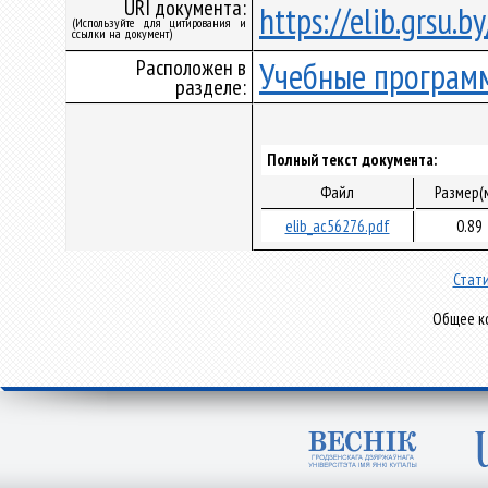
URI документа:
https://elib.grsu.
(Используйте для цитирования и
ссылки на документ)
Расположен в
Учебные програм
разделе:
Полный текст документа:
Файл
Размер(
elib_ac56276.pdf
0.89
Стати
Общее ко