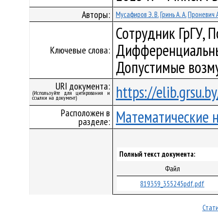
Авторы:
Мусафиров Э. В.
Гринь А. А.
Проневич А
Сотрудник ГрГУ, 
Дифференциальны
Ключевые слова:
Допустимые возму
URI документа:
https://elib.grsu.
(Используйте для цитирования и
ссылки на документ)
Расположен в
Математические 
разделе:
Полный текст документа:
Файл
819359_355245pdf.pdf
Стати