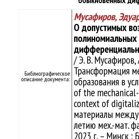
обыкновенных диф
Мусафиров, Эдуа
О допустимых во
полиномиальных 
дифференциальн
/ Э. В. Мусафиров, 
Трансформация ме
Библиографическое
описание документа:
образования в ус
of the mechanical
context of digitali
материалы междуна
летию мех.-мат. фа
2023 г. – Минск : Б