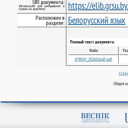
URI документа:
https://elib.grsu.
(Используйте для цитирования и
ссылки на документ)
Расположен в
Белорусский язык
разделе:
Полный текст документа:
Файл
Ра
479847_202602pdf.pdf
Стати
Общее ко