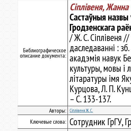
Сіплівеня, Жанна
Састаўныя назвы 
Гродзенскага раё
/ Ж. С. Сіплівеня 
даследаванні : зб.
Библиографическое
описание документа:
акадэмія навук Бе
культуры, мовы і л
літаратуры імя Яку
Курцова, Л. П. Кун
– С. 133-137.
Авторы:
Сіплівеня Ж. С.
Сотрудник ГрГУ, Г
Ключевые слова: