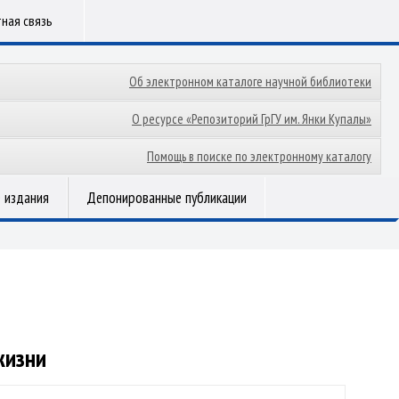
ная связь
Об электронном каталоге научной библиотеки
О ресурсе «Репозиторий ГрГУ им. Янки Купалы»
Помощь в поиске по электронному каталогу
 издания
Депонированные публикации
жизни