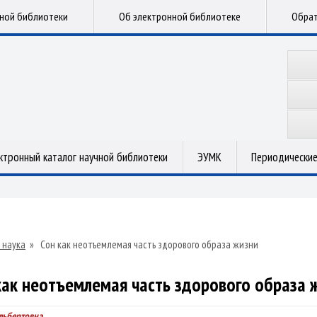
чной библиотеки
Об электронной библиотеке
Обрат
ктронный каталог научной библиотеки
ЭУМК
Периодические
 наука
»
Сон как неотъемлемая часть здорового образа жизни
как неотъемлемая часть здорового образа 
льбертовна