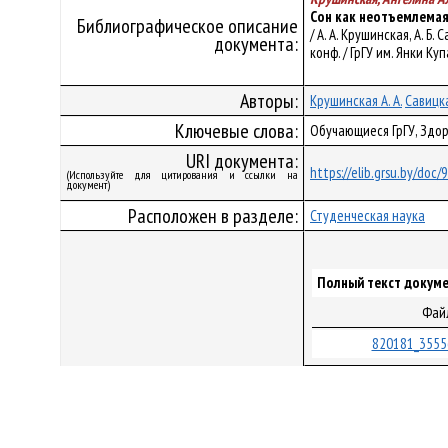
Сон как неотъемлемая
Библиографическое описание
/ А. А. Крушинская, А. 
документа:
конф. / ГрГУ им. Янки Куп
Авторы:
Крушинская А. А.
Савицка
Ключевые слова:
Обучающиеся ГрГУ, Здор
URI документа:
https://elib.grsu.by/doc
(Используйте для цитирования и ссылки на
документ)
Расположен в разделе:
Студенческая наука
Полный текст докуме
Фай
820181_3555