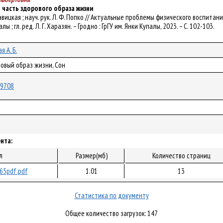
 часть здорового образа жизни
Б. Савицкая ; науч. рук. Л. Ф. Попко // Актуальные проблемы физического воспи
алы ; гл. ред. Л. Г. Харазян. – Гродно : ГрГУ им. Янки Купалы, 2023. – С. 102-103.
я А. Б.
овый образ жизни, Сон
/99708
нта:
л
Размер(мб)
Количество страниц
65pdf.pdf
1.01
13
Статистика по документу
Общее количество загрузок: 147