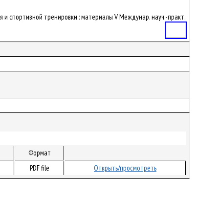
тания и спортивной тренировки : материалы V Междунар. науч.-практ.
Статья
Формат
PDF file
Открыть/просмотреть