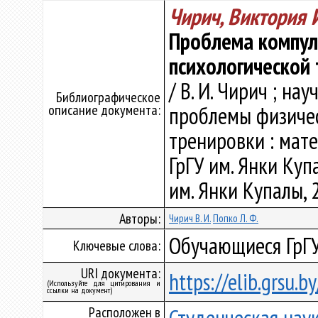
Чирич, Виктория 
Проблема компул
психологической 
/ В. И. Чирич ; нау
Библиографическое
описание документа:
проблемы физичес
тренировки : мате
ГрГУ им. Янки Купал
им. Янки Купалы, 2
Авторы:
Чирич В. И.
Попко Л. Ф.
Обучающиеся ГрГУ
Ключевые слова:
URI документа:
https://elib.grsu.
(Используйте для цитирования и
ссылки на документ)
Расположен в