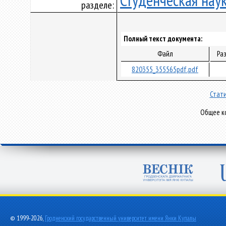
Студенческая нау
разделе:
Полный текст документа:
Файл
Ра
820355_355565pdf.pdf
Стати
Общее ко
© 1999-2026,
Гродненский государственный университет имени Янки Купалы