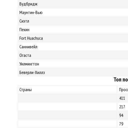
Вудбридж
Маунтин-Вью
Сиэтл
Пекин
Fort Huachuca
Саннивейл
Огаста
Уилмингтон
Беверли-Хиллз
Топ по
Страны
Прос
411
217
94
79