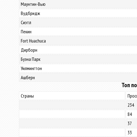
Маунтин-Вью
Вудбридж
Сиэтл
Пекин
Fort Huachuca
Дирборн
Буэна Парк
Уилмингтон
Ашберн
Топ по
Страны
Прос
234
84
37
33