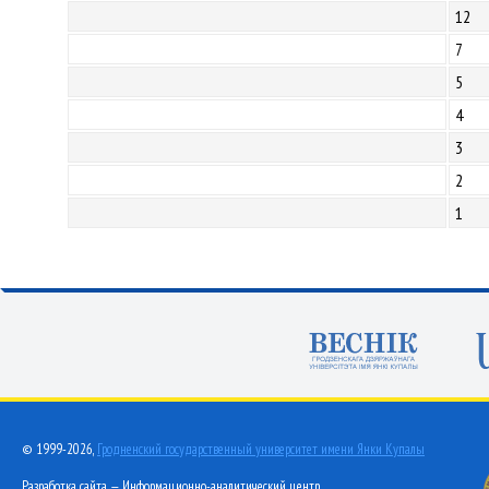
12
7
5
4
3
2
1
© 1999-2026,
Гродненский государственный университет имени Янки Купалы
Разработка сайта — Информационно-аналитический центр