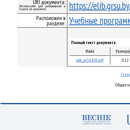
URI документа:
https://elib.grsu.
(Используйте для цитирования и
ссылки на документ)
Расположен в
Учебные програм
разделе:
Полный текст документа:
Файл
Размер(
elib_ac16428.pdf
0.12
Стати
Общее ко