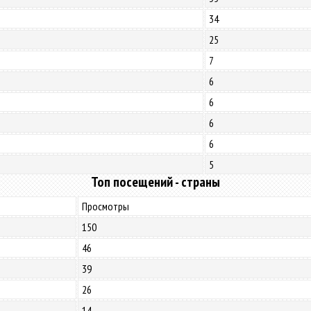
34
25
7
6
6
6
6
5
Топ посещений - страны
Просмотры
150
46
39
26
14