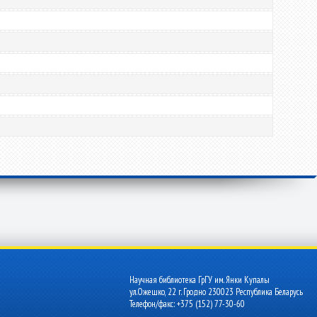
Научная библиотека ГрГУ им. Янки Купалы
ул.Ожешко, 22 г. Гродно 230023 Республика Беларусь
Телефон/факс: +375 (152) 77-30-60