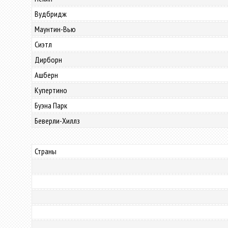
Вудбридж
Маунтин-Вью
Сиэтл
Дирборн
Ашберн
Купертино
Буэна Парк
Беверли-Хиллз
Страны