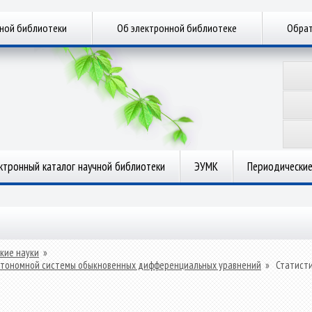
чной библиотеки
Об электронной библиотеке
Обрат
ктронный каталог научной библиотеки
ЭУМК
Периодические
кие науки
»
втономной системы обыкновенных дифференциальных уравнений
»
Статист