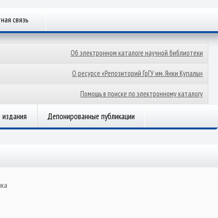
ная связь
Об электронном каталоге научной библиотеки
О ресурсе «Репозиторий ГрГУ им. Янки Купалы»
Помощь в поиске по электронному каталогу
 издания
Депонированные публикации
ика