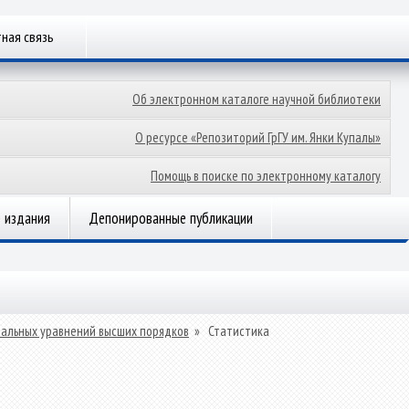
ная связь
Об электронном каталоге научной библиотеки
О ресурсе «Репозиторий ГрГУ им. Янки Купалы»
Помощь в поиске по электронному каталогу
 издания
Депонированные публикации
альных уравнений высших порядков
»
Статистика