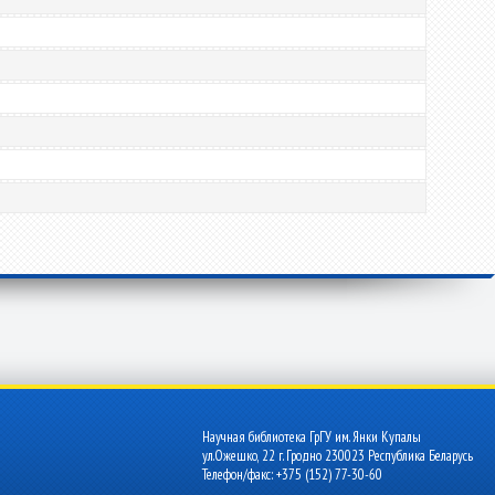
Научная библиотека ГрГУ им. Янки Купалы
ул.Ожешко, 22 г. Гродно 230023 Республика Беларусь
Телефон/факс: +375 (152) 77-30-60