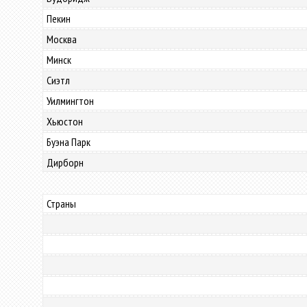
Пекин
Москва
Минск
Сиэтл
Уилмингтон
Хьюстон
Буэна Парк
Дирборн
Страны