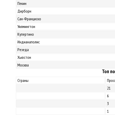
Пекин
Дирборн
Сан-Франциско
Уилмингтон
Купертино
Индианаполис
Резеда
Хьюстон
Москва
Топ по
Страны
Прос
21
6
3
1