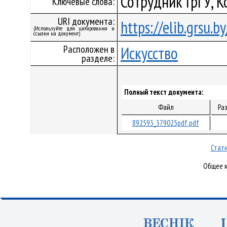
Сотрудник ГрГУ, К
Ключевые слова:
URI документа:
https://elib.grsu.
(Используйте для цитирования и
ссылки на документ)
Расположен в
Искусство
разделе:
Полный текст документа:
Файл
Ра
892593_379025pdf.pdf
Стати
Общее к