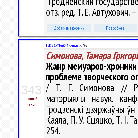
"Гродненский государств
отв. ред. Т. Е. Автухович.
Добавить в корзину
Подробнее
ББК 83.3(4Беі)6-8 Купала Я.
Р96
Симонова, Тамара Григор
Жанр мемуаров-хроники в
проблеме творческого оп
/ Т. Г. Симонова // Рэ
343
матэрыялы навук. канф
полный
текст
Гродзенскi дзяржаўны ўнiве
Каяла, П. У. Сцяцко, Т. І. 
254.