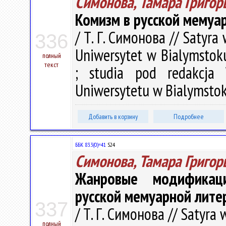
Симонова, Тамара Григор
Комизм в русской мемуа
/ Т. Г. Симонова // Satyra 
336
Uniwersytet w Bialymstoku.
полный
текст
; studia pod redakcja
Uniwersytetu w Bialymstok
Добавить в корзину
Подробнее
ББК 83.3(0)=41
S24
Симонова, Тамара Григор
Жанровые модификац
русской мемуарной литер
337
/ Т. Г. Симонова // Satyra 
полный