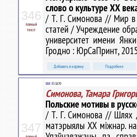
слово о культуре ХХ век
346
/ Т. Г. Симонова // Мир 
полный
статей / Учреждение обр
текст
университет имени Янки 
Гродно : ЮрСаПринт, 2015.
Добавить в корзину
Подробнее
ББК 83.
Ш70
Симонова, Тамара Григор
Польские мотивы в русс
/ Т. Г. Симонова // Шлях
матэрыялы ХХ міжнар. наву
347
Упаўнаважаны па справ
полный