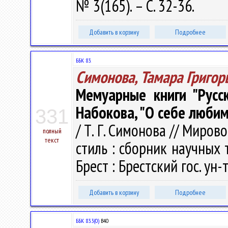
№ 3(165). – С. 32-36.
Добавить в корзину
Подробнее
ББК 83.
Симонова, Тамара Григор
Мемуарные книги "Русск
Набокова, "О себе любим
331
/ Т. Г. Симонова // Миров
полный
текст
стиль : сборник научных т
Брест : Брестский гос. ун-
Добавить в корзину
Подробнее
ББК 83.3(0)
В40