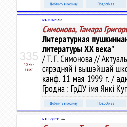
Добавить в корзину
Подробнее
ББК 74.261.9
А43
Симонова, Тамара Григор
Литературная пушкиниан
литературы ХХ века"
335
/ Т. Г. Симонова // Акту
полный
сярэдняй і вышэйшай шко
текст
канф. 11 мая 1999 г. / адка
Гродна : ГрДУ імя Янкі Куп
Добавить в корзину
Подробнее
ББК 83.3(0)=41
S24