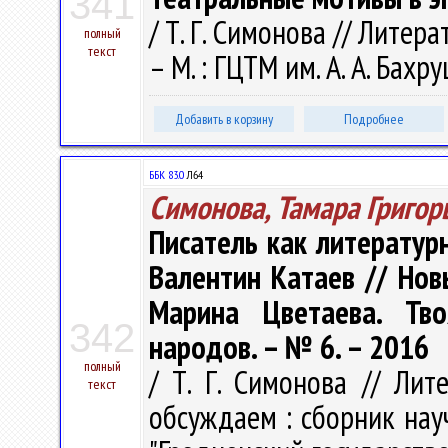
341
/ Т. Г. Симонова // Литер
полный
текст
– М. : ГЦТМ им. А. А. Бахр
Добавить в корзину
Подробнее
ББК 83.0
Л64
Симонова, Тамара Григор
Писатель как литературн
Валентин Катаев // Нов
Марина Цветаева. Тв
342
народов. – № 6. – 2016
полный
/ Т. Г. Симонова // Лит
текст
обсуждаем : сборник нау