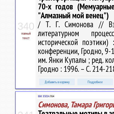
70-х годов (Мемуарные
"Алмазный мой венец")
/ Т. Г. Симонова // В
340
литературном проце
полный
текст
исторической поэтики)
конференции, Гродно, 9-12
им. Янки Купалы ; ред. кол.
Гродно : 1996. – С. 214-21
Добавить в корзину
Подробнее
ББК 83.014
Л64
Симонова, Тамара Григор
Театральные мотивы в э