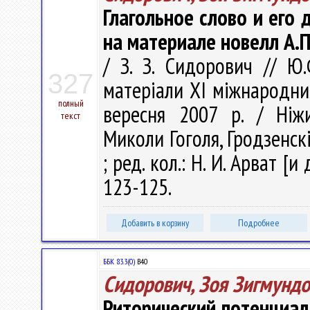
Глагольное слово и его 
на материале новелл А.
/ З. З. Сидорович // Ю.
327
матерiали XI мiжнародни
полный
вересня 2007 р. / Ніж
текст
Миколи Гоголя, Гродзенск
; ред. кол.: Н. И. Арват [и
123-125.
Добавить в корзину
Подробнее
ББК 83.3(0)
В40
Сидорович, Зоя Зигмунд
Риторический потенциал 