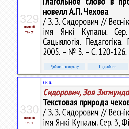
Глагольное слово в пр
новелл А.П. Чехова
329
/ З. З. Сидорович // Весн
полный
імя Янкі Купалы. Сер. 
текст
Сацыялогія. Педагогіка. 
2005. – № 3. – С. 120-126.
Добавить в корзину
Подробнее
ББК 81.
Сидорович, Зоя Зигмунд
Текстовая природа чехо
330
/ З. З. Сидорович // Весн
полный
імя Янкі Купалы. Сер. 3, Фі
текст