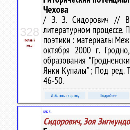
Чехова
/ З. З. Сидорович // 
литературном процессе. 
328
поэтики : материалы Меж
полный
текст
октября 2000 г. Гродно
образования "Гродненск
Янки Купалы" ; Под ред. Т.
46-50.
Добавить в корзину
Подробнее
ББК 81.
Сидорович, Зоя Зигмунд