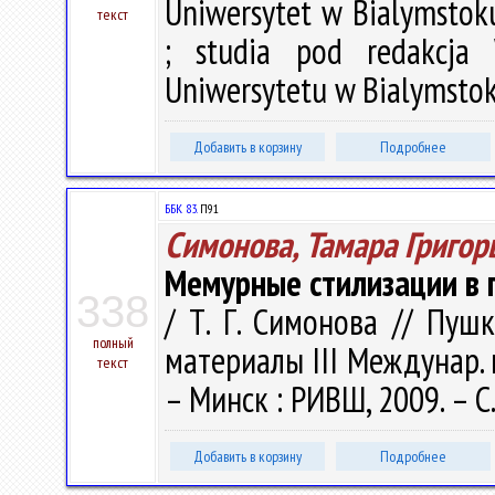
Uniwersytet w Bialymstoku.
текст
; studia pod redakcja
Uniwersytetu w Bialymstoku
Добавить в корзину
Подробнее
ББК 83.
П91
Симонова, Тамара Григор
Мемурные стилизации в 
338
/ Т. Г. Симонова // Пушк
полный
материалы III Междунар. н
текст
– Минск : РИВШ, 2009. – С
Добавить в корзину
Подробнее