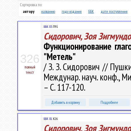
Сортировка по:
автору
названию
году издания
ББК
дате поступления
ББК 83.
П91
Сидорович, Зоя Зигмунд
Функционирование глаго
"Метель"
326
/ З. З. Сидорович // Пуш
полный
текст
Междунар. науч. конф., Ми
– С. 117-120.
Добавить в корзину
Подробнее
ББК 81.
К26
Сидорович, Зоя Зигмунд