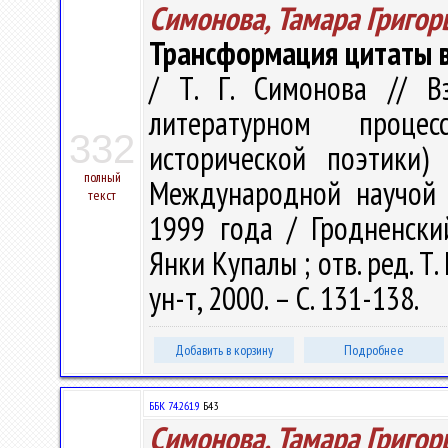
Симонова, Тамара Григор
Трансформация цитаты в
/ Т. Г. Симонова // В
литературном проце
332
исторической поэтики)
полный
Международной научой к
текст
1999 года / Гродненски
Янки Купалы ; отв. ред. Т.
ун-т, 2000. – С. 131-138.
Добавить в корзину
Подробнее
ББК 74.261.9
Б43
Симонова, Тамара Григор