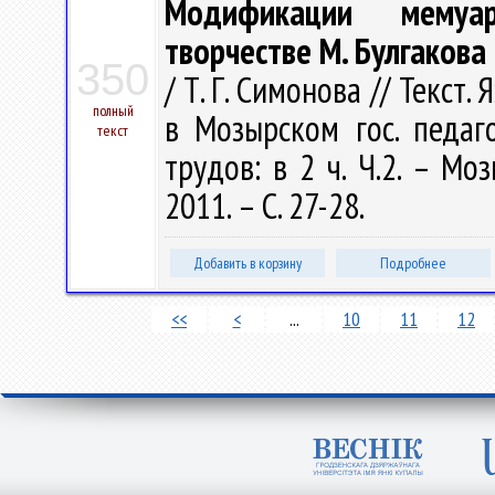
Модификации мемуар
творчестве М. Булгакова
350
/ Т. Г. Симонова // Текст
полный
в Мозырском гос. педаго
текст
трудов: в 2 ч. Ч.2. – Мо
2011. – С. 27-28.
Добавить в корзину
Подробнее
<<
<
...
10
11
12