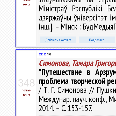
текст
Міністраў Рэспублікі Бе
дзяржаўны ўніверсітэт імя
інш.]. – Мінск : БудМедыяП
Добавить в корзину
Подробнее
ББК 83.
П91
Симонова, Тамара Григор
"Путешествие в Арзрум
проблема творческой ре
348
/ Т. Г. Симонова // Пуш
полный
текст
Междунар. науч. конф., Ми
2014. – С. 153-157.