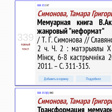
ББК 83.
С47
Симонова, Тамара Григор
Мемуарная книга В.Ак
жанровый "неформат"
339
/ Т. Г. Симонова // Славя
полный
2 ч. Ч. 2 : матэрыялы 
текст
Мiнск, 6-8 кастрычнiка 
2011. – С. 311-315.
Добавить в корзину
Подробнее
ББК 83.3(0)
В40
Симонова, Тамара Григор
Трансформация мемуарн