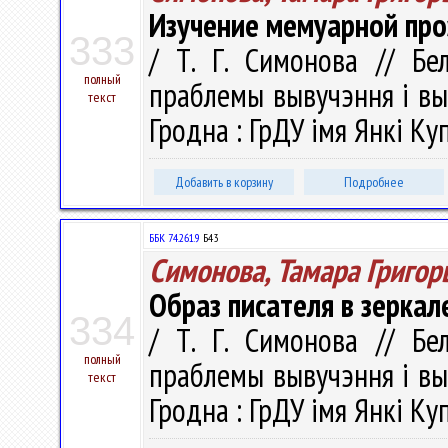
Изучение мемуарной про
333
/ Т. Г. Симонова // Бе
полный
праблемы вывучэння і вык
текст
Гродна : ГрДУ імя Янкі Куп
Добавить в корзину
Подробнее
ББК 74.261.9
Б43
Симонова, Тамара Григор
Образ писателя в зеркал
334
/ Т. Г. Симонова // Бе
полный
праблемы вывучэння і вык
текст
Гродна : ГрДУ імя Янкі Куп