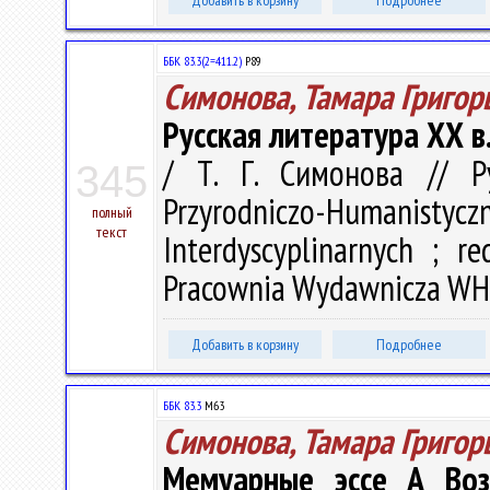
Добавить в корзину
Подробнее
ББК 83.3(2=411.2)
Р89
Симонова, Тамара Григор
Русская литература ХХ в
/ Т. Г. Симонова // Р
345
Przyrodniczo-Humanistyczn
полный
текст
Interdyscyplinarnych ; r
Pracownia Wydawnicza WH U
Добавить в корзину
Подробнее
ББК 83.3
М63
Симонова, Тамара Григор
Мемуарные эссе А Возн