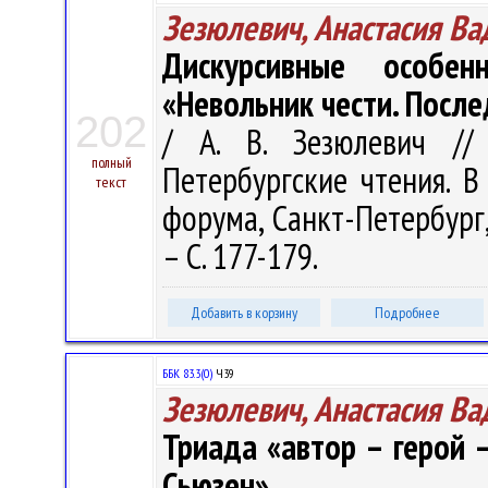
Зезюлевич, Анастасия В
Дискурсивные особен
«Невольник чести. Посл
202
/ А. В. Зезюлевич /
полный
Петербургские чтения. В
текст
форума, Санкт-Петербург, 
– С. 177-179.
Добавить в корзину
Подробнее
ББК 83.3(0)
Ч39
Зезюлевич, Анастасия В
Триада «автор – герой –
Сьюзен»