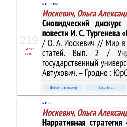
ББК 83.3
М63
Иоскевич, Ольга Алексан
Сновидческий дискурс
повести И. С. Тургенева 
219
/ О. А. Иоскевич // Мир 
полный
статей. Вып. 2 / Учр
текст
государственный университ
Автухович. – Гродно : ЮрС
Добавить в корзину
Подробнее
ББК 83.
Иоскевич, Ольга Алексан
Нарративная стратегия