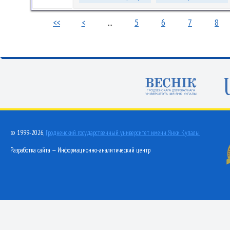
<<
<
...
5
6
7
8
© 1999-2026,
Гродненский государственный университет имени Янки Купалы
Разработка сайта — Информационно-аналитический центр