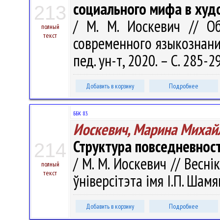
социального мифа в худ
213
/ М. М. Иоскевич // О
полный
текст
современного языкознания 
пед. ун-т, 2020. – С. 285-2
Добавить в корзину
Подробнее
ББК 83.
Иоскевич, Марина Михай
Структура повседневнос
214
/ М. М. Иоскевич // Весн
полный
текст
ўніверсітэта імя І.П. Шамя
Добавить в корзину
Подробнее