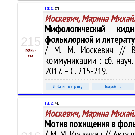
ББК 81.
В74
Иоскевич, Марина Михай
Мифологический ки
фольклорной и литерату
215
/ М. М. Иоскевич // 
полный
текст
коммуникации : сб. науч. 
2017. – С. 215-219.
Добавить в корзину
Подробнее
ББК 81.
А43
Иоскевич, Марина Михай
Мотив похищения в фоль
/ М. М. Иоскевич // Акт