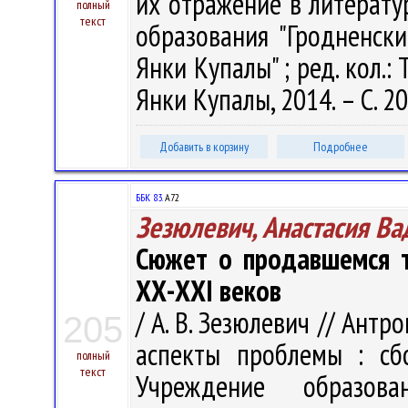
их отражение в литературе.
полный
текст
образования "Гродненск
Янки Купалы" ; ред. кол.: Т
Янки Купалы, 2014. – С. 20
Добавить в корзину
Подробнее
ББК 83.
А72
Зезюлевич, Анастасия В
Сюжет о продавшемся т
ХХ-ХХI веков
/ А. В. Зезюлевич // Ант
205
аспекты проблемы : сб
полный
текст
Учреждение образова