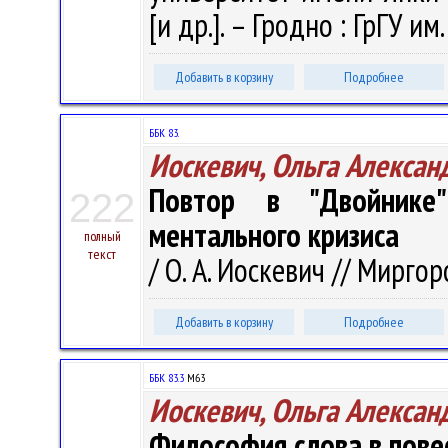
[и др.]. – Гродно : ГрГУ и
Добавить в корзину
Подробнее
ББК 83.
Иоскевич, Ольга Алексан
Повтор в "Двойнике
222
ментального кризиса
полный
текст
/ О. А. Иоскевич // Миргор
Добавить в корзину
Подробнее
ББК 83.3
М63
Иоскевич, Ольга Алексан
Философия слова в повес