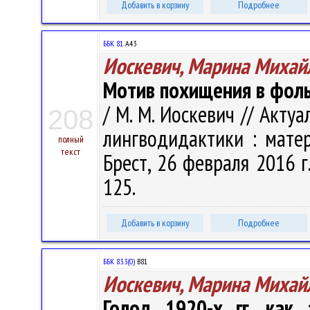
Добавить в корзину
Подробнее
ББК 81.
А43
Иоскевич, Марина Михай
Мотив похищения в фоль
/ М. М. Иоскевич // Акт
208
лингводидактики : матер
полный
текст
Брест, 26 февраля 2016 г.
125.
Добавить в корзину
Подробнее
ББК 83.3(0)
В81
Иоскевич, Марина Михай
Голод 1920-х гг. как