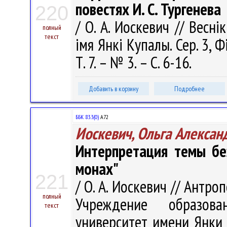
повестях И. С. Тургенева
220
/ О. А. Иоскевич // Весні
полный
текст
імя Янкі Купалы. Сер. 3, Фі
Т. 7. – № 3. – С. 6-16.
Добавить в корзину
Подробнее
ББК 83.3(0)
А72
Иоскевич, Ольга Алексан
Интерпретация темы бе
монах"
221
/ О. А. Иоскевич // Антропо
полный
Учреждение образова
текст
университет имени Янки К