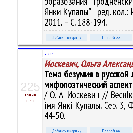
образования "Гродненск
Янки Купалы" ; ред. кол.: И
2011. – С. 188-194.
Добавить в корзину
Подробнее
ББК 83.
Иоскевич, Ольга Алексан
Тема безумия в русской 
мифопоэтический аспект
225
/ О. А. Иоскевич // Весні
полный
текст
імя Янкі Купалы. Сер. 3, Ф
44-50.
Добавить в корзину
Подробнее