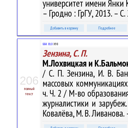
университет имени Янки Куп
– Гродно : ГрГУ, 2013. – С.
Добавить в корзину
Подробнее
ББК 81.0
Х98
Зензина, С. П.
М.Лохвицкая и К.Бальмо
/ С. П. Зензина, И. В. Б
206
массовых коммуникациях 
полный
ч. Ч. 2 / М-во образовани
текст
журналистики и зарубеж. л
Ковалёва, М. В. Ливанова.