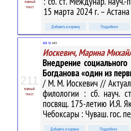
: сб. ст. Междунар. науч.
полный
текст
15 марта 2024 г. – Астана
Добавить в корзину
Подробнее
ББК 81.
А43
Иоскевич, Марина Михай
Внедрение социального 
Богданова «один из пер
211
/ М. М. Иоскевич // Акту
полный
филологии : сб. науч. ст
текст
посвящ. 175-летию И.Я. Як
Чебоксары : Чуваш. гос. пед
Добавить в корзину
Подробнее