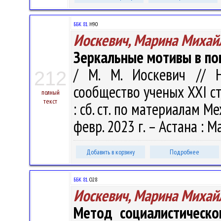
ББК 81.
Н90
Иоскевич, Марина Михай
Зеркальные мотивы в пов
/ М. М. Иоскевич // Н
212
сообщество ученых ХХI сто
полный
текст
: сб. ст. по материалам Ме
февр. 2023 г. – Астана : М
Добавить в корзину
Подробнее
ББК 81.
О28
Иоскевич, Марина Михай
Метод социалистическо