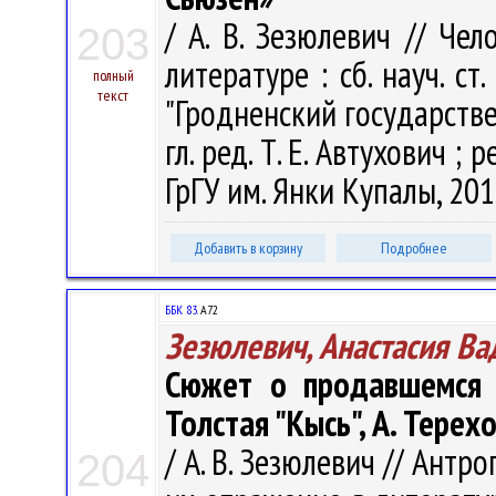
/ А. В. Зезюлевич // Че
203
литературе : сб. науч. ст
полный
текст
"Гродненский государств
гл. ред. Т. Е. Автухович ; р
ГрГУ им. Янки Купалы, 201
Добавить в корзину
Подробнее
ББК 83.
А72
Зезюлевич, Анастасия В
Сюжет о продавшемся 
Толстая "Кысь", А. Терех
/ А. В. Зезюлевич // Ант
204