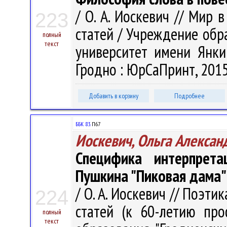
/ О. А. Иоскевич // Мир 
223
статей / Учреждение обр
полный
текст
университет имени Янки 
Гродно : ЮрСаПринт, 2015.
Добавить в корзину
Подробнее
ББК 83.
П67
Иоскевич, Ольга Алексан
Специфика интерпрет
Пушкина "Пиковая дама"
/ О. А. Иоскевич // Поэти
224
статей (к 60-летию про
полный
текст