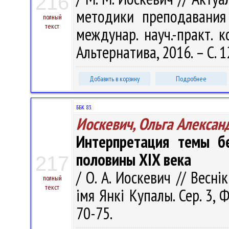
216
методики преподавания
полный
текст
междунар. науч.-практ. к
Альтернатива, 2016. – С. 
Добавить в корзину
Подробнее
ББК 83.
Иоскевич, Ольга Алексан
Интерпретация темы бе
половины ХIX века
217
/ О. А. Иоскевич // Весні
полный
текст
імя Янкі Купалы. Сер. 3, Ф
70-75.