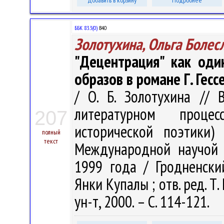
Добавить в корзину
Подробнее
ББК 83.3(0)
В40
Золотухина, Ольга Болес
"Децентрация" как оди
образов в романе Г. Гесс
/ О. Б. Золотухина //
литературном проце
207
исторической поэтики)
полный
текст
Международной научой к
1999 года / Гродненски
Янки Купалы ; отв. ред. Т.
ун-т, 2000. – С. 114-121.