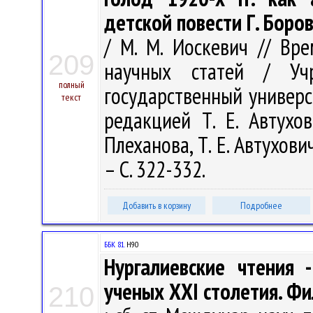
детской повести Г. Боро
/ М. М. Иоскевич // Вр
209
научных статей / Учр
полный
государственный универс
текст
редакцией Т. Е. Автухов
Плеханова, Т. Е. Автухови
– С. 322-332.
Добавить в корзину
Подробнее
ББК 81.
Н90
Нургалиевские чтения 
ученых ХХI столетия. Фи
210