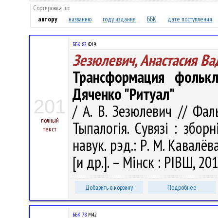
Сортировка по:
автору
названию
году издания
ББК
дате поступления
ББК 82.
Ф19
Зезюлевич, Анастасия В
Трансформация фольк
Дяченко "Ритуал"
201
/ А. В. Зезюлевич // Фа
полный
Тыпалогія. Сувязі : збор
текст
навук. рэд.: Р. М. Кавалёв
[и др.]. – Мінск : РІВШ, 20
Добавить в корзину
Подробнее
ББК 78.
М42