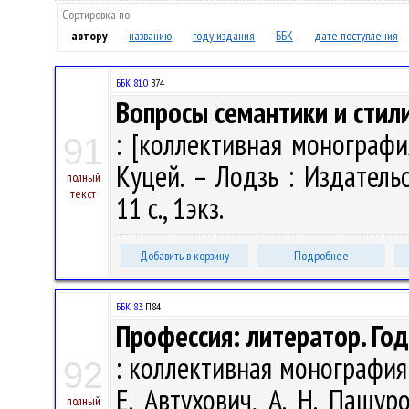
Сортировка по:
автору
названию
году издания
ББК
дате поступления
ББК 81.0
В74
Вопросы семантики и стили
: [коллективная монография]
91
Куцей. – Лодзь : Издатель
полный
текст
11 с., 1экз.
Добавить в корзину
Подробнее
ББК 83.
П84
Профессия: литератор. Го
: коллективная монография /
92
Е. Автухович, А. Н. Пашуро
полный