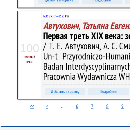
Добавить в корзину
Подробнее
ББК 83.3(2=411.2)
Р89
Автухович, Татьяна Евге
Первая треть XIX века: з
/ Т. Е. Автухович, А. С. 
100
Un-t Przyrodniczo-Humanis
полный
текст
Badan Interdyscyplinarnych 
Pracownia Wydawnicza WH U
Добавить в корзину
Подробнее
<<
<
...
6
7
8
9