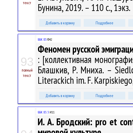
текст
Бунина, 2019. – 110 с., 1экз.
Добавить в корзину
Подробнее
ББК 83.
Ф42
Феномен русской эмиграц
: [коллективная монография]
93
Блашкив, Р. Мниха. – Siedlc
полный
текст
Literackich im. F. Karpiskiego
Добавить в корзину
Подробнее
ББК 83. 3
И11
И. А. Бродский: pro et con
мировой культуре