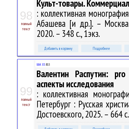
Культ-товары. Коммерциал
: коллективная монография / 
98
Абашева [и др.]. – Москв
полный
текст
2020. – 348 с., 1экз.
Добавить в корзину
Подробнее
ББК 83.
В15
Валентин Распутин: pro
аспекты исследования
99
: коллективная монографи
полный
Петербург : Русская христ
текст
Достоевского, 2025. – 664 с.