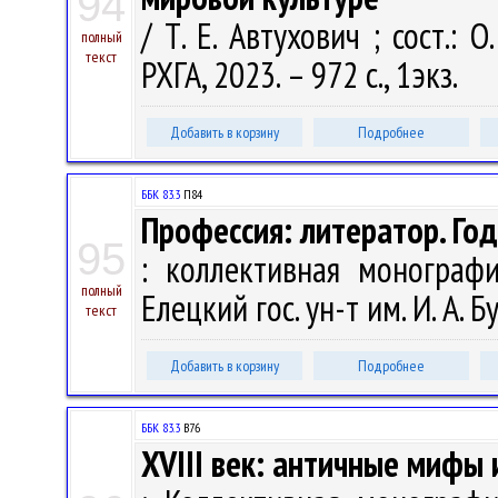
94
/ Т. Е. Автухович ; сост.: О
полный
текст
РХГА, 2023. – 972 с., 1экз.
Добавить в корзину
Подробнее
ББК 83.3
П84
Профессия: литератор. Го
95
: коллективная монографи
полный
Елецкий гос. ун-т им. И. А. Б
текст
Добавить в корзину
Подробнее
ББК 83.3
В76
XVIII век: античные мифы 