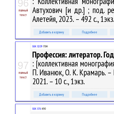
: Коллективная монографи
96
Автухович [и др.] ; под. р
полный
текст
Алетейя, 2023. – 492 с., 1экз
Добавить в корзину
Подробнее
ББК 82.09
П84
Профессия: литератор. Го
: [коллективная монография] 
97
П. Иванюк, О. К. Крамарь. – 
полный
текст
2021. – 10 с., 1экз.
Добавить в корзину
Подробнее
ББК 87.6
К90