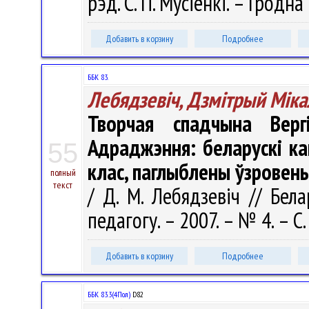
рэд. С. П. Мусіенкі. – Гродна
Добавить в корзину
Подробнее
ББК 83.
Лебядзевіч, Дзмітрый Міка
Творчая спадчына Верг
Адраджэння: беларускі ка
55
клас, паглыблены ўзровень
полный
текст
/ Д. М. Лебядзевіч // Бел
педагогу. – 2007. – № 4. – С.
Добавить в корзину
Подробнее
ББК 83.3(4Пол)
D82