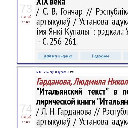
XIX века
73
/ С. В. Гончар // Рэспублі
полный
артыкулаў / Установа адук
текст
імя Янкі Купалы" ; рэдкал.: У.
– С. 256-261.
Добавить в корзину
Подробнее
ББК 83.3(4Беі)6-8 Купала Я.
Р96
Гарданова, Людмила Никол
"Итальянский текст" в 
лирической книги "Итальян
74
/ Л. Н. Гарданова // Рэспубл
полный
артыкулаў / Установа адук
текст