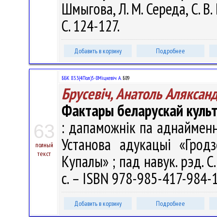
Шмыгова, Л. М. Середа, С. В.
С. 124-127.
Добавить в корзину
Подробнее
ББК 83.3(4Пол)5-8Міцкевіч А.
Б89
Брусевіч, Анатоль Аляксан
Фактары беларускай культ
: дапаможнік па аднайменны
63
Установа адукацыі «Гродз
полный
текст
Купалы» ; пад навук. рэд. С.
с. – ISBN 978-985-417-984-1
Добавить в корзину
Подробнее