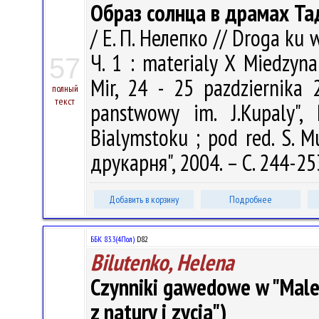
Образ солнца в драмах Т
/ Е. П. Нелепко // Droga ku 
Ч. 1 : materialy X Miedzyn
57
Mir, 24 - 25 pazdziernika 2
полный
текст
panstwowy im. J.Kupaly", 
Bialymstoku ; pod red. S. 
друкарня", 2004. – С. 244-25
Добавить в корзину
Подробнее
ББК 83.3(4Пол)
D82
Bilutenko, Helena
Czynniki gawedowe w "Malej
z natury i zycia")