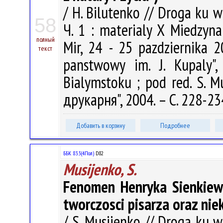
/ H. Bilutenko // Droga ku 
58
Ч. 1 : materialy X Miedzyn
полный
Mir, 24 - 25 pazdziernika 20
текст
panstwowy im. J. Kupaly", 
Bialymstoku ; pod red. S. 
друкарня", 2004. – С. 228-23
Добавить в корзину
Подробнее
ББК 83.3(4Пол)
D82
Musijenko, S.
Fenomen Henryka Sienkiewi
tworczosci pisarza oraz nie
/ S. Musijenko // Droga ku 