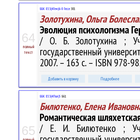
ББК 83.3(4Гем)6-8 Гессе
З81
Золотухина, Ольга Болесла
Эволюция психологизма Ге
64
/ О. Б. Золотухина ; У
полный
государственный университе
текст
2007. – 163 с. – ISBN 978-98
Добавить в корзину
Подробнее
ББК 83.3(4Пол)5
Б61
Билютенко, Елена Ивановн
Романтическая шляхетская 
/ Е. И. Билютенко ; Уч
65
государственный университе
полный