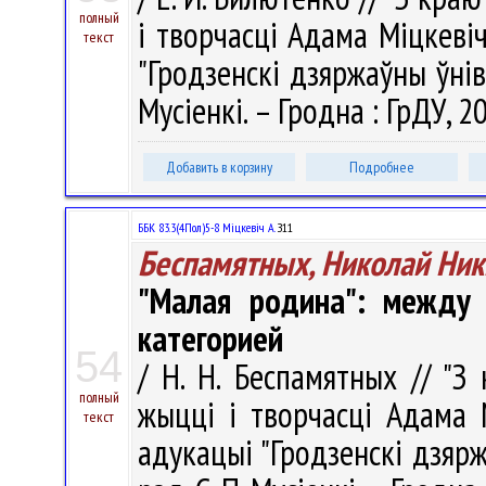
полный
і творчасці Адама Міцкевіч
текст
"Гродзенскі дзяржаўны ўніве
Мусіенкі. – Гродна : ГрДУ, 2
Добавить в корзину
Подробнее
ББК 83.3(4Пол)5-8 Міцкевіч А.
З11
Беспамятных, Николай Ни
"Малая родина": между 
категорией
54
/ Н. Н. Беспамятных // "З 
полный
жыцці і творчасці Адама М
текст
адукацыі "Гродзенскі дзярж