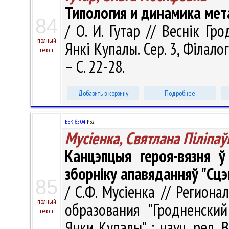
Типология и динамика мет
84
/ О. И. Гутар // Веснік Гр
полный
Янкі Купалы. Сер. 3, Філалог
текст
– С. 22-28.
Добавить в корзину
Подробнее
ББК 65.04
Р32
Мусіенка, Святлана Піліпаў
Канцэпцыя героя-вязня ў
зборніку апавяданняў "Сцэ
85
/ С.Ф. Мусіенка // Региона
полный
образования "Гродненски
текст
Янки Купалы" ; науч. ред. В.