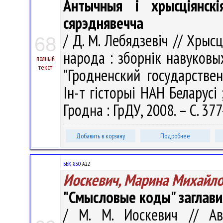
Антычныя і хрысціянск
сярэднявечча
/ Д. М. Лебядзевіч // Хрыс
68
народа : зборнік навуков
полный
текст
"Гродненский государстве
Ін-т гісторыі НАН Беларусі ;
Гродна : ГрДУ, 2008. – С. 37
Добавить в корзину
Подробнее
ББК 83.0
А22
Иоскевич, Марина Михайл
"Смысловые коды" заглавия
/ М. М. Иоскевич // Ав