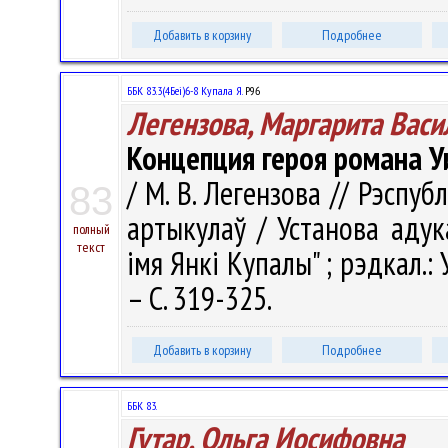
Добавить в корзину
Подробнее
ББК 83.3(4Беі)6-8 Купала Я.
Р96
Легензова, Маргарита Васи
Концепция героя романа У
/ М. В. Легензова // Рэспубл
83
артыкулаў / Установа адук
полный
текст
імя Янкі Купалы" ; рэдкал.: У.
– С. 319-325.
Добавить в корзину
Подробнее
ББК 83.
Гутар, Ольга Иосифовна