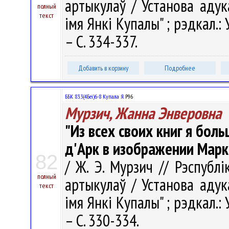
артыкулаў / Установа адук
полный
текст
імя Янкі Купалы" ; рэдкал.: У.
– С. 334-337.
Добавить в корзину
Подробнее
ББК 83.3(4Беі)6-8 Купала Я.
Р96
Мурзич, Жанна Энверовна
"Из всех своих книг я бол
д'Арк в изображении Марк
82
/ Ж. Э. Мурзич // Рэспублі
полный
артыкулаў / Установа адук
текст
імя Янкі Купалы" ; рэдкал.: У.
– С. 330-334.