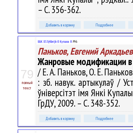
– С. 356-362.
Добавить в корзину
Подробнее
ББК 83.3(4Беі)6-8 Купала Я.
Р96
Паньков, Евгений Аркадье
Жанровые модификации в 
/ Е. А. Паньков, О. Е. Паньк
79
: зб. навук. артыкулаў / У
полный
текст
ўніверсітэт імя Янкі Купалы" ;
ГрДУ, 2009. – С. 348-352.
Добавить в корзину
Подробнее