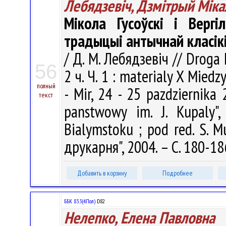
Лебядзевіч, Дзмітрый Міка
Мікола Гусоўскі і Вергі
традыцыі антычнай класік
/ Д. М. Лебядзевіч // Droga
56
2 ч. Ч. 1 : materialy X Mie
полный
- Mir, 24 - 25 pazdziernika 
текст
panstwowy im. J. Kupaly", 
Bialymstoku ; pod red. S. 
друкарня", 2004. – С. 180-18
Добавить в корзину
Подробнее
ББК 83.3(4Пол)
D82
Нелепко, Елена Павловна