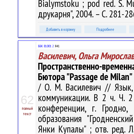
Bialymstoku ; pod red. S. 
друкарня", 2004. – С. 281-28
Добавить в корзину
Подробнее
ББК 81.001 2
Я41
Василевич, Ольга Миросла
Пространственно-врем
Бютора "Passage de Milan"
/ О. М. Василевич // Язы
коммуникации. В 2 ч. Ч. 
62
конференции, г. Гродно,
полный
текст
образования "Гродненски
Янки Купалы" ; отв. ред. Л