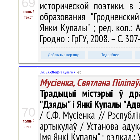
69
исторической поэтики. в 2
полный
образования "Гродненски
текст
Янки Купалы" ; ред. кол.: А
Гродно : ГрГУ, 2008. – С. 307
Добавить в корзину
Подробнее
ББК 83.3(4Беі)6-8 Купала Я.
Р96
Мусіенка, Святлана Піліпаў
Традыцыі містэрыі ў др
"Дзяды" і Янкі Купалы "Ад
70
/ С.Ф. Мусіенка // Рэспублі
полный
артыкулаў / Установа адук
текст
імя Янкі Купалы" ; рэдкал.: У.