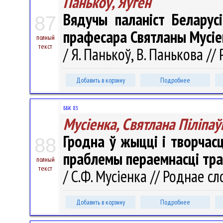
Панькоў, Яўген
Вядучы паланіст Беларусі
87
прафесара Святланы Мусіе
полный
текст
/ Я. Панькоў, В. Панькова //
Добавить в корзину
Подробнее
ББК 83.
Мусіенка, Святлана Піліпаў
Гродна ў жыцці і творчасц
88
праблемы пераемнасці тр
полный
текст
/ С.Ф. Мусіенка // Роднае сл
Добавить в корзину
Подробнее