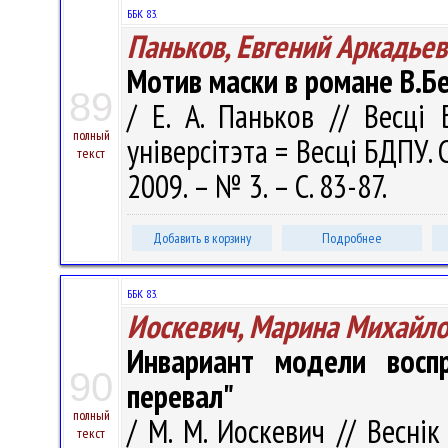
ББК 83.
Паньков, Евгений Аркадье
Мотив маски в романе В.Б
89
/ Е. А. Паньков // Весці 
полный
універсітэта = Весці БДПУ. С
текст
2009. – № 3. – С. 83-87.
Добавить в корзину
Подробнее
ББК 83.
Иоскевич, Марина Михайл
Инвариант модели воспр
90
перевал"
полный
/ М. М. Иоскевич // Весні
текст