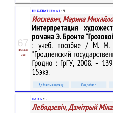
ББК 83.3(4Вел)5-8 Бронте Э.
И75
Иоскевич, Марина Михайл
Интерпретация художест
романа Э. Бронте "Грозово
67
: учеб. пособие / М. М.
полный
"Гродненский государствен
текст
Гродно : ГрГУ, 2008. – 139
15экз.
Добавить в корзину
Подробнее
ББК 86.37
Х95
Лебядзевіч, Дзмітрый Міка