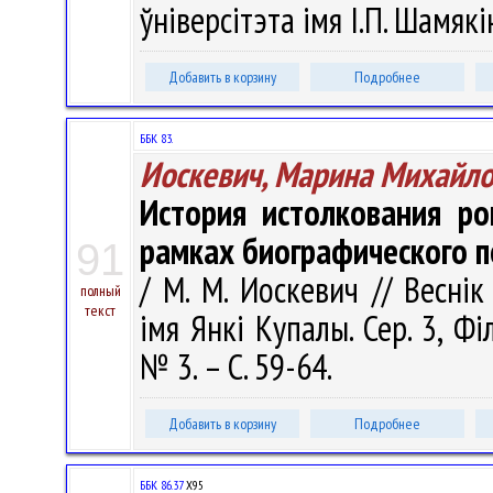
ўніверсітэта імя І.П. Шамякі
Добавить в корзину
Подробнее
ББК 83.
Иоскевич, Марина Михайл
История истолкования ро
рамках биографического 
91
/ М. М. Иоскевич // Веснік
полный
текст
імя Янкі Купалы. Сер. 3, Філ
№ 3. – С. 59-64.
Добавить в корзину
Подробнее
ББК 86.37
Х95