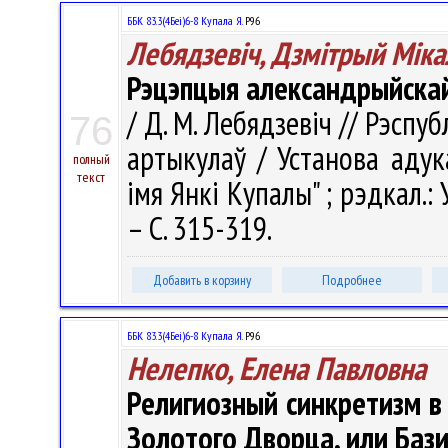
ББК 83.3(4Беі)6-8 Купала Я.
Р96
Лебядзевіч, Дзмітрый Міка
Рэцэпцыя александрыйскай 
/ Д. М. Лебядзевіч // Рэспуб
76
артыкулаў / Установа адук
полный
текст
імя Янкі Купалы" ; рэдкал.: У.
– С. 315-319.
Добавить в корзину
Подробнее
ББК 83.3(4Беі)6-8 Купала Я.
Р96
Нелепко, Елена Павловна
Религиозный синкретизм в
Золотого Дворца, или Баз