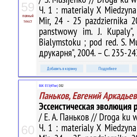
59
Ч. 1 : materialy X Miedzyn
полный
Mir, 24 - 25 pazdziernika 20
текст
panstwowy im. J. Kupaly", 
Bialymstoku ; pod red. S. 
друкарня", 2004. – С. 235-24
Добавить в корзину
Подробнее
ББК 83.3(4Пол)
D82
Паньков, Евгений Аркадье
Эссеистическая эволюция 
/ Е. А. Паньков // Droga ku 
Ч. 1 : materialy X Miedzyn
60