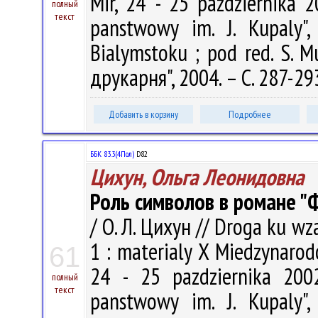
Mir, 24 - 25 pazdziernika 20
полный
текст
panstwowy im. J. Kupaly", 
Bialymstoku ; pod red. S. 
друкарня", 2004. – С. 287-29
Добавить в корзину
Подробнее
ББК 83.3(4Пол)
D82
Цихун, Ольга Леонидовна
Роль символов в романе "
/ О. Л. Цихун // Droga ku wz
1 : materialy X Miedzynarod
61
24 - 25 pazdziernika 2002 
полный
текст
panstwowy im. J. Kupaly", 