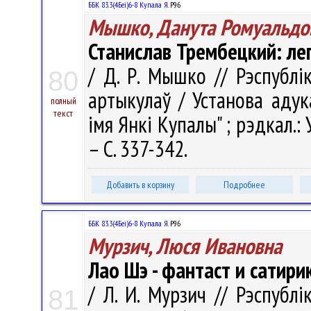
ББК 83.3(4Беі)6-8 Купала Я.
Р96
Мышко, Данута Ромуальдо
Станислав Трембецкий: ле
/ Д. Р. Мышко // Рэспублік
80
артыкулаў / Установа адук
полный
текст
імя Янкі Купалы" ; рэдкал.: У.
– С. 337-342.
Добавить в корзину
Подробнее
ББК 83.3(4Беі)6-8 Купала Я.
Р96
Мурзич, Люся Ивановна
Лао Шэ - фантаст и сатири
/ Л. И. Мурзич // Рэспублі
81