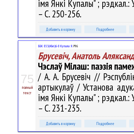
імя Янкі Купалы" ; рэдкал.: У.
– С. 250-256.
Добавить в корзину
Подробнее
ББК 83.3(4Беі)6-8 Купала Я.
Р96
Брусевіч, Анатоль Аляксан
Чэслаў Мілаш: паэзія пам
/ А. А. Брусевіч // Рэспубл
75
артыкулаў / Установа адук
полный
текст
імя Янкі Купалы" ; рэдкал.: У.
– С. 231-235.
Добавить в корзину
Подробнее