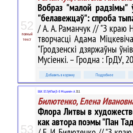
Вобраз "малой радзімы" 
"белавежцаў": спроба тып
52
/ А. А. Раманчук // "З краю 
полный
творчасці Адама Міцкевіча)
текст
"Гродзенскі дзяржаўны ўніве
Мусіенкі. – Гродна : ГрДУ, 2
Добавить в корзину
Подробнее
ББК 83.3(4Пол)5-8 Міцкевіч А.
З11
Билютенко, Елена Ивановн
Флора Литвы в художест
как автора поэмы "Пан Та
53
/ Е. И. Билютенко // "З кра