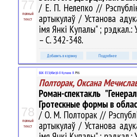
77
/ Е. П. Нелепко // Рэспублі
полный
артыкулаў / Установа адук
текст
імя Янкі Купалы" ; рэдкал.: У.
– С. 342-348.
Добавить в корзину
Подробнее
ББК 83.3(4Беі)6-8 Купала Я.
Р96
Полторак, Оксана Мечисла
Роман-спектакль "Генера
Гротескные формы в облас
78
/ О. М. Полторак // Рэспубл
полный
артыкулаў / Установа адук
текст
імя Янкі Купалы" ; рэдкал.: У.