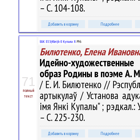
– С. 104-108.
Добавить в корзину
Подробнее
ББК 83.3(4Беі)6-8 Купала Я.
Р96
Билютенко, Елена Ивановн
Идейно-художественные 
образ Родины в поэме А. 
71
/ Е. И. Билютенко // Рэспубл
полный
артыкулаў / Установа адук
текст
імя Янкі Купалы" ; рэдкал.: У.
– С. 225-230.
Добавить в корзину
Подробнее