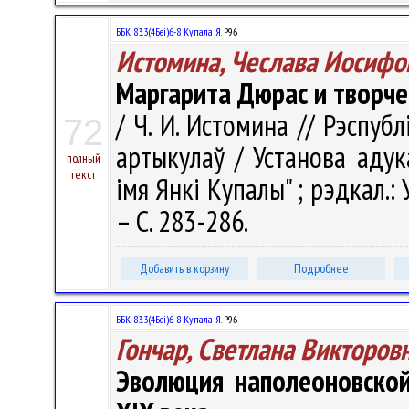
ББК 83.3(4Беі)6-8 Купала Я.
Р96
Истомина, Чеслава Иосифо
Маргарита Дюрас и творче
/ Ч. И. Истомина // Рэспубл
72
артыкулаў / Установа адук
полный
текст
імя Янкі Купалы" ; рэдкал.: У.
– С. 283-286.
Добавить в корзину
Подробнее
ББК 83.3(4Беі)6-8 Купала Я.
Р96
Гончар, Светлана Викторов
Эволюция наполеоновской