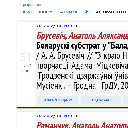
Сортировка по:
автору
названию
году издания
ББК
дате поступления
ББК 83.3(4Пол)5-8 Міцкевіч А.
З11
Брусевіч, Анатоль Аляксан
Беларускі субстрат у "Бал
/ А. А. Брусевіч // "З краю 
51
творчасці Адама Міцкевіча)
полный
текст
"Гродзенскі дзяржаўны ўніве
Мусіенкі. – Гродна : ГрДУ, 20
Добавить в корзину
Подробнее
ББК 83.3(4Пол)5-8 Міцкевіч А.
З11
Раманчук, Анатоль Анатоль