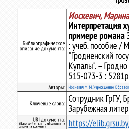
"Гроз
Иоскевич, Марин
Интерпретация х
примере романа Э
Библиографическое
: учеб. пособие /
описание документа:
"Гродненский гос
Купалы". – Гродно 
515-073-3 : 5281р.
Авторы:
Иоскевич М. М.
Учреждение Образова
Сотрудник ГрГУ, Б
Ключевые слова:
Зарубежная литер
URI документа:
https://elib.grsu.b
(Используйте для цитирования и
ссылки на документ)