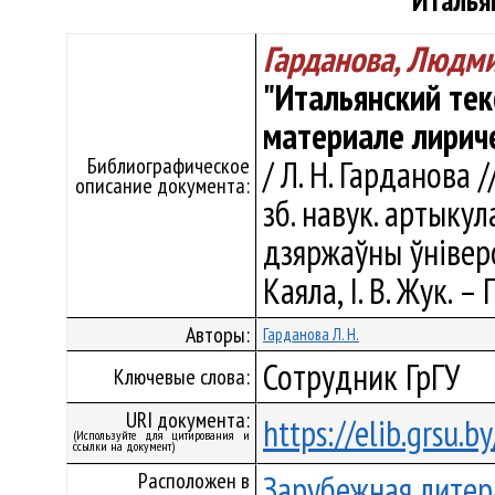
"Италья
Гарданова, Людм
"Итальянский тек
материале лириче
Библиографическое
/ Л. Н. Гарданова 
описание документа:
зб. навук. артыкул
дзяржаўны ўніверсі
Каяла, І. В. Жук. –
Авторы:
Гарданова Л. Н.
Сотрудник ГрГУ
Ключевые слова:
URI документа:
https://elib.grsu.
(Используйте для цитирования и
ссылки на документ)
Расположен в
Зарубежная литер