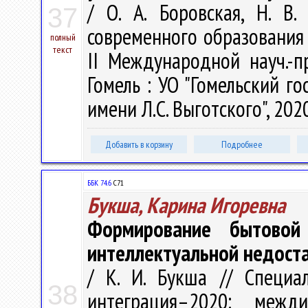
/ О. А. Боровская, Н. В
37
современного образования 
полный
текст
II Международной науч.-пр
Гомель : УО "Гомельский г
имени Л.С. Выготского", 2020
Добавить в корзину
Подробнее
ББК 74.6
С71
Букша, Карина Игоревна
Формирование бытовой
интеллектуальной недост
/ К. И. Букша // Специа
38
интеграция–2020: меж