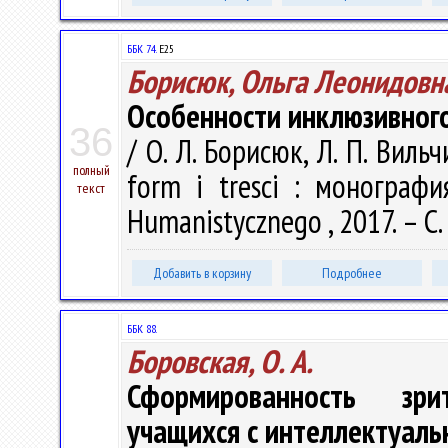
ББК 74.
E25
Борисюк, Ольга Леонидовн
Особенности инклюзивного
36
/ О. Л. Борисюк, Л. П. Виль
полный
form i tresci : монография
текст
Humanistycznego , 2017. – С.
Добавить в корзину
Подробнее
ББК 88.
Боровская, О. А.
Сформированность зри
учащихся с интеллектуаль