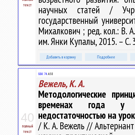
текст
научных статей / Учре
государственный университ
Михалкович ; ред. кол.: В. А
им. Янки Купалы, 2015. – С. 
Добавить в корзину
Подробнее
ББК 74.
А58
Вежель, К. А.
Методологические принц
временах года у у
недостаточностью на урок
40
/ К. А. Вежель // Альтерна
полный
текст