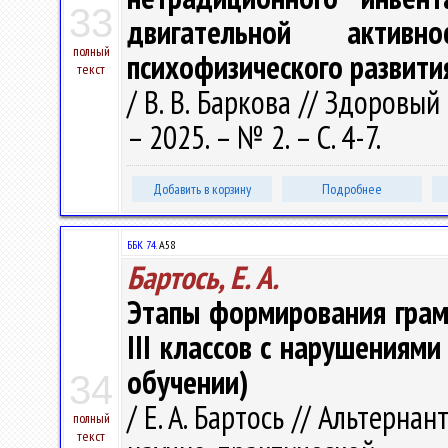
33
двигательной актив
полный
психофизического развити
текст
/ В. В. Баркова // Здоровый
– 2025. – № 2. – С. 4-7.
Добавить в корзину
Подробнее
ББК 74.
А58
Бартось, Е. А.
Этапы формирования грамм
III классов с нарушениями
обучении)
34
/ Е. А. Бартось // Альтерн
полный
текст