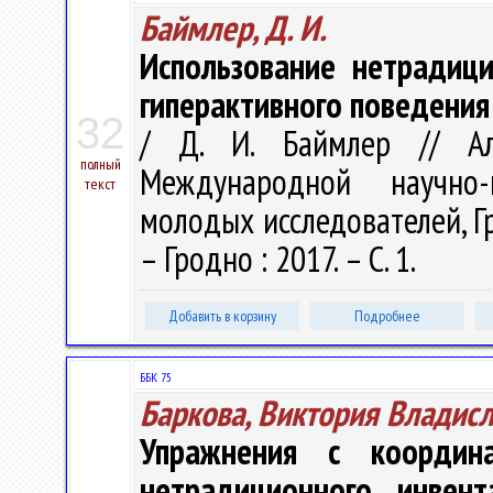
Баймлер, Д. И.
Использование нетрадиц
гиперактивного поведени
32
/ Д. И. Баймлер // Ал
полный
Международной научно-п
текст
молодых исследователей, Гр
– Гродно : 2017. – С. 1.
Добавить в корзину
Подробнее
ББК 75
Баркова, Виктория Владис
Упражнения с координа
нетрадиционного инвен