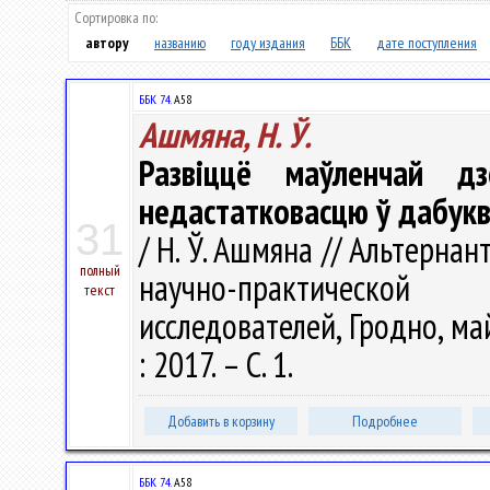
Сортировка по:
автору
названию
году издания
ББК
дате поступления
ББК 74.
А58
Ашмяна, Н. Ў.
Развіццё маўленчай дз
недастатковасцю ў дабук
31
/ Н. Ў. Ашмяна // Альтерна
полный
научно-практической
текст
исследователей, Гродно, ма
: 2017. – С. 1.
Добавить в корзину
Подробнее
ББК 74.
А58