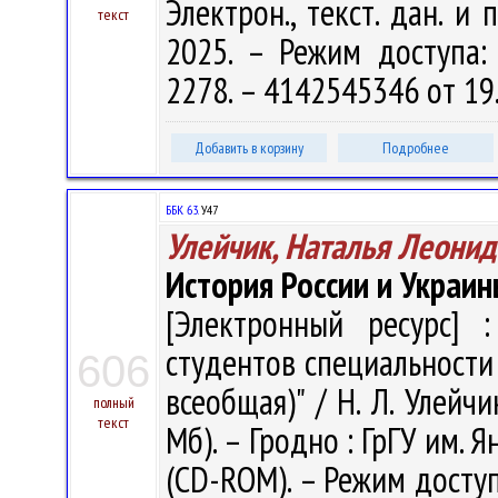
Электрон., текст. дан. и 
текст
2025. – Режим доступа: h
2278. – 4142545346 от 19
Добавить в корзину
Подробнее
ББК 63.
У47
Улейчик, Наталья Леонид
История России и Украины
[Электронный ресурс] :
студентов специальности
606
всеобщая)" / Н. Л. Улейчик
полный
текст
Мб). – Гродно : ГрГУ им. Я
(CD-ROM). – Режим доступа