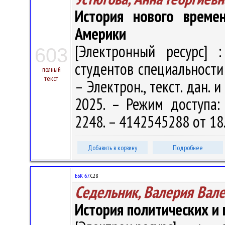
История нового време
Америки
[Электронный ресурс] :
603
студентов специальности 6
полный
текст
– Электрон., текст. дан. 
2025. – Режим доступа: h
2248. – 4142545288 от 18
Добавить в корзину
Подробнее
ББК 67.
С28
Седельник, Валерия Вал
История политических и