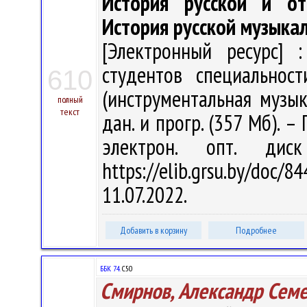
История русской и от
История русской музыка
[Электронный ресурс] :
студентов специальнос
610
(инструментальная музыка
полный
текст
дан. и прогр. (357 Мб). –
электрон. опт. дис
https://elib.grsu.by/do
11.07.2022.
Добавить в корзину
Подробнее
ББК 74.
С50
Смирнов, Александр Сем