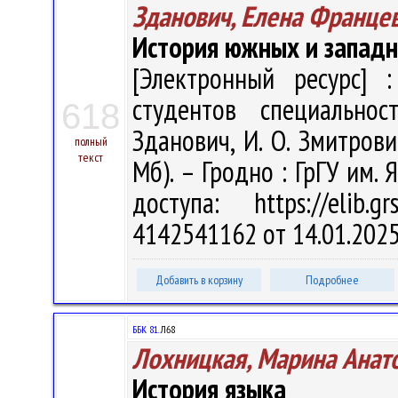
Зданович, Елена Франце
История южных и западн
[Электронный ресурс] :
студентов специальнос
618
Зданович, И. О. Змитрович
полный
текст
Мб). – Гродно : ГрГУ им.
доступа: https://elib
4142541162 от 14.01.202
Добавить в корзину
Подробнее
ББК 81.
Л68
Лохницкая, Марина Анат
История языка