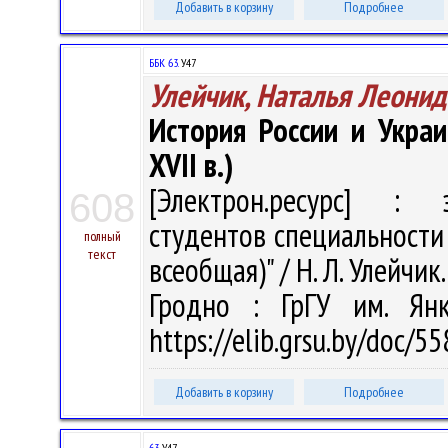
Добавить в корзину
Подробнее
ББК 63.
У47
Улейчик, Наталья Леонид
История России и Укра
XVII в.)
[Электрон.ресурс] : э
608
студентов специальности
полный
текст
всеобщая)" / Н. Л. Улейчик.
Гродно : ГрГУ им. Ян
https://elib.grsu.by/doc/
Добавить в корзину
Подробнее
63
У47