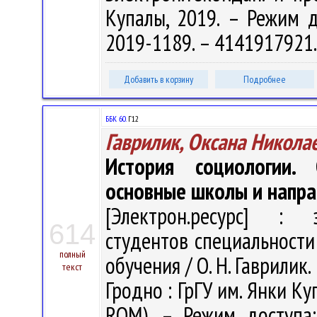
Купалы, 2019. – Режим дос
2019-1189. – 4141917921
Добавить в корзину
Подробнее
ББК 60.
Г12
Гаврилик, Оксана Никола
История социологии. 
основные школы и напра
[Электрон.ресурс] : э
614
студентов специальности
полный
обучения / О. Н. Гаврилик. 
текст
Гродно : ГрГУ им. Янки Ку
ROM). – Режим доступа: h