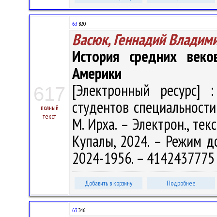
63
В20
Васюк, Геннадий Владим
История средних веко
Америки
[Электронный ресурс] :
617
студентов специальности 6
полный
текст
М. Ирха. – Электрон., текс
Купалы, 2024. – Режим дос
2024-1956. – 4142437775 
Добавить в корзину
Подробнее
63
З46