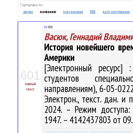
Сортировка по:
автору
названию
году издания
ББК
дате поступления
63
В20
Васюк, Геннадий Владим
История новейшего вре
Америки
[Электронный ресурс] :
601
студентов специаль
полный
направлениям), 6-05-0222-
текст
Электрон., текст. дан. и 
2024. – Режим доступа: h
1947. – 4142437803 от 09