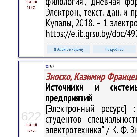
филология", дневная фо
полный
текст
Электрон., текст. дан. и п
Купалы, 2018. – 1 электро
https://elib.grsu.by/doc/
Добавить в корзину
Подробнее
31
З77
Зноско, Казимир Франце
Источники и систем
предприятий
[Электронный ресурс] :
622
студентов специальност
полный
электротехника" / К. Ф. Зн
текст