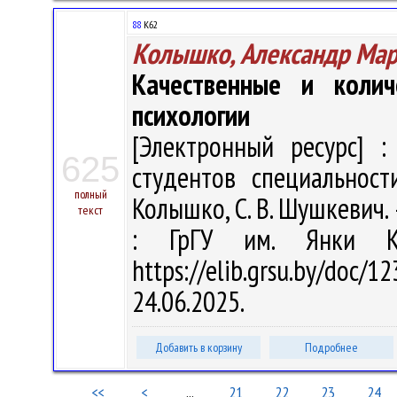
88
К62
Колышко, Александр Ма
Качественные и коли
психологии
[Электронный ресурс] :
625
студентов специальност
полный
Колышко, С. В. Шушкевич. –
текст
: ГрГУ им. Янки Ку
https://elib.grsu.by/do
24.06.2025.
Добавить в корзину
Подробнее
<<
<
...
21
22
23
24