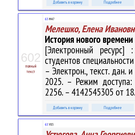
Добавить в корзину
Подробнее
63
М47
Мелешко, Елена Ивановн
История нового времени
[Электронный ресурс] :
602
студентов специальности 
полный
– Электрон., текст. дан. 
текст
2025. – Режим доступа: h
2256. – 4142545305 от 18
Добавить в корзину
Подробнее
63
У83
Устюгова, Анна Георгиевн