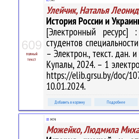
Улейчик, Наталья Леонид
История России и Украины
[Электронный ресурс] :
студентов специальности 
609
– Электрон., текст. дан. и
полный
текст
Купалы, 2024. – 1 электро
https://elib.grsu.by/do
10.01.2024.
Добавить в корзину
Подробнее
85
М74
Можейко, Людмила Миха