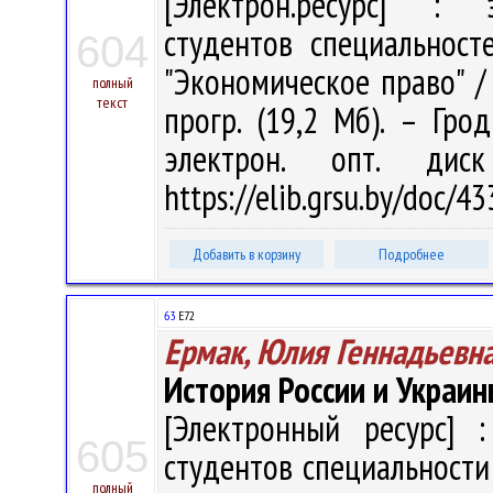
[Электрон.ресурс] : э
студентов специальност
604
"Экономическое право" / В
полный
текст
прогр. (19,2 Мб). – Гро
электрон. опт. дис
https://elib.grsu.by/doc/
Добавить в корзину
Подробнее
63
Е72
Ермак, Юлия Геннадьевн
История России и Украины
[Электронный ресурс] :
605
студентов специальности 
полный