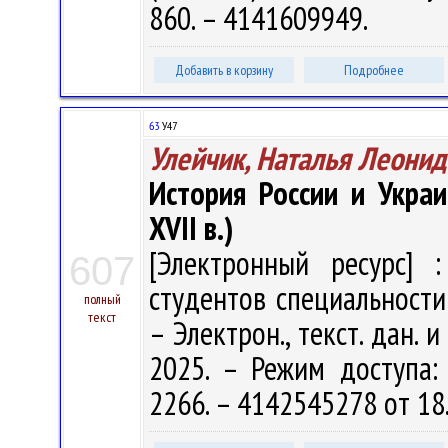
860. – 4141609949.
Добавить в корзину
Подробнее
63
У47
Улейчик, Наталья Леонид
История России и Укра
XVII в.)
[Электронный ресурс] :
607
студентов специальности 
полный
текст
– Электрон., текст. дан. 
2025. – Режим доступа: h
2266. – 4142545278 от 18