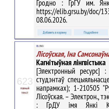
Гродно : ГрГУ им. Ян
https://elib.grsu.by/do
08.06.2026.
Добавить в корзину
Подробнее
81.
Л63
Лісоўская, Іна Самсонаўн
Кагнітыўная лінгвістыка
[Электронный ресурс] :
студэнтаў спецыяльнасце
623
напрамках); 1-210505 "Ру
полный
текст
Лісоўская. – Электрон., тэ
: ГрДУ імя Янкі Ку