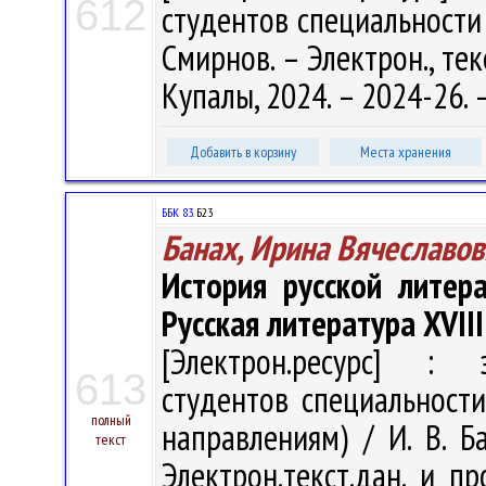
612
студентов специальности 6
Смирнов. – Электрон., текс
Купалы, 2024. – 2024-26.
Добавить в корзину
Места хранения
ББК 83.
Б23
Банах, Ирина Вячеславов
История русской литера
Русская литература XVIII
[Электрон.ресурс] : э
613
студентов специальности
полный
направлениям) / И. В. Ба
текст
Электрон.текст.дан. и пр