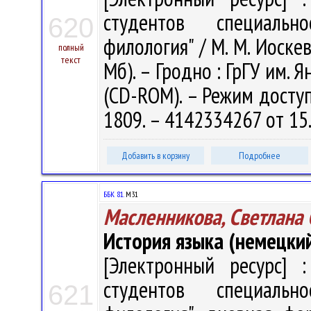
студентов специальн
620
филология" / М. М. Иоскеви
полный
текст
Мб). – Гродно : ГрГУ им. Я
(CD-ROM). – Режим доступа
1809. – 4142334267 от 15
Добавить в корзину
Подробнее
ББК 81.
М31
Масленникова, Светлана 
История языка (немецкий
[Электронный ресурс] :
студентов специальн
621