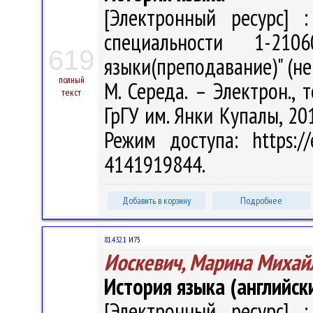
[Электронный ресурс] :
специальности 1-210
619
языки(преподавание)" (нем
полный
М. Середа. – Электрон., т
текст
ГрГУ им. Янки Купалы, 201
Режим доступа: https://
4141919844.
Добавить в корзину
Подробнее
81.432.1
И75
Иоскевич, Марина Михай
История языка (английск
[Электронный ресурс] :