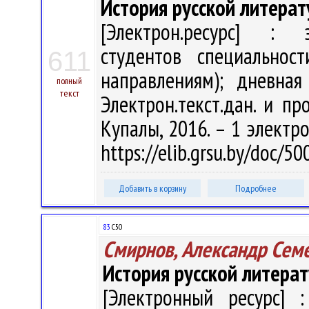
История русской литерат
[Электрон.ресурс] : э
студентов специальност
611
направлениям); дневная
полный
текст
Электрон.текст.дан. и пр
Купалы, 2016. – 1 электро
https://elib.grsu.by/doc/5
Добавить в корзину
Подробнее
83
С50
Смирнов, Александр Сем
История русской литера
[Электронный ресурс] :