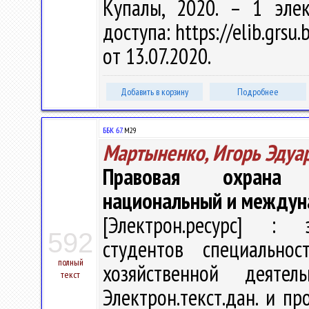
Купалы, 2020. – 1 эле
доступа: https://elib.grs
от 13.07.2020.
Добавить в корзину
Подробнее
ББК 67.
М29
Мартыненко, Игорь Эдуа
Правовая охрана ис
национальный и междун
[Электрон.ресурс] : э
592
студентов специально
полный
хозяйственной деят
текст
Электрон.текст.дан. и про