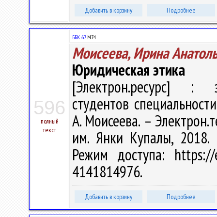
Добавить в корзину
Подробнее
ББК 67.
М74
Моисеева, Ирина Анатол
Юридическая этика
[Электрон.ресурс] : э
студентов специальности
596
А. Моисеева. – Электрон.те
полный
текст
им. Янки Купалы, 2018. 
Режим доступа: https://
4141814976.
Добавить в корзину
Подробнее