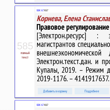
ББК 67.
К67
Корнева, Елена Станисла
Правовое регулировани
[Электрон.ресурс] : э
магистрантов специально
585
внешнеэкономической 
полный
текст
Электрон.текст.дан. и пр
Купалы, 2019. – Режим дос
2019-1176. – 4141917637
Добавить в корзину
Подробнее
ББК 67.
К67