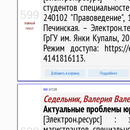
студентов специальносте
599
240102 "Правоведение", 
полный
Печинская. – Электрон.те
текст
ГрГУ им. Янки Купалы, 20
Режим доступа: https://
4141816113.
Добавить в корзину
Подробнее
ББК 67.
С28
Седельник, Валерия Вал
Актуальные проблемы ю
[Электрон.ресурс] : э
магистрантов специально