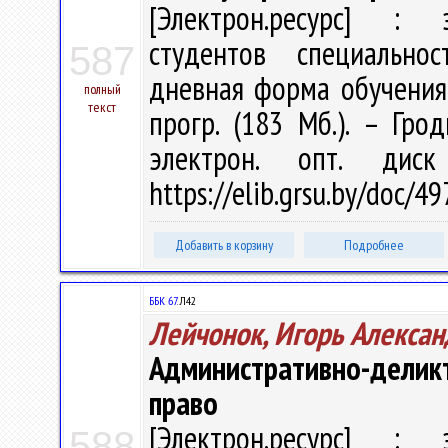
[Электрон.ресурс] : э
студентов специально
587
дневная форма обучения /
полный
текст
прогр. (183 Мб.). – Гро
электрон. опт. дис
https://elib.grsu.by/doc/
Добавить в корзину
Подробнее
ББК 67.
Л42
Лейчонок, Игорь Алекса
Административно-делик
право
[Электрон.ресурс] : э
588