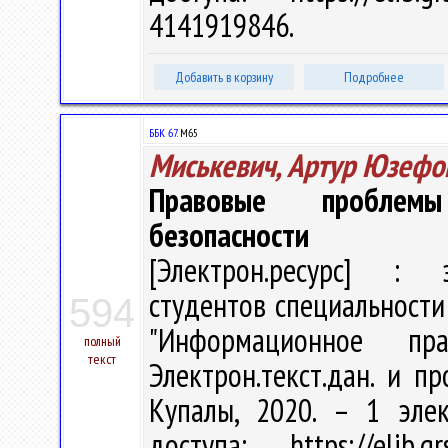
4141919846.
Добавить в корзину
Подробнее
ББК 67.
М65
Миськевич, Артур Юзефо
Правовые проблемы
безопасности
[Электрон.ресурс] : э
студентов специальности
594
"Информационное п
полный
текст
Электрон.текст.дан. и пр
Купалы, 2020. – 1 эле
доступа: https://elib