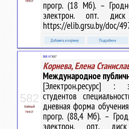
текст
прогр. (18 Мб). – Грод
электрон. опт. дис
https://elib.grsu.by/doc/
Добавить в корзину
Подробнее
ББК 67.
К67
Корнева, Елена Станисла
Международное публично
[Электрон.ресурс] : э
студентов специальнос
582
дневная форма обучения /
полный
текст
прогр. (88,4 Мб). – Гро
электрон. опт. дис