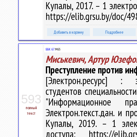
Купалы, 2017. – 1 электро
https://elib.grsu.by/doc/
Добавить в корзину
Подробнее
ББК 67.
М65
Миськевич, Артур Юзефо
Преступление против ин
[Электрон.ресурс] : э
студентов специальности
593
"Информационное п
полный
Электрон.текст.дан. и про
текст
Купалы, 2019. – 1 эле
доступа: https://elib