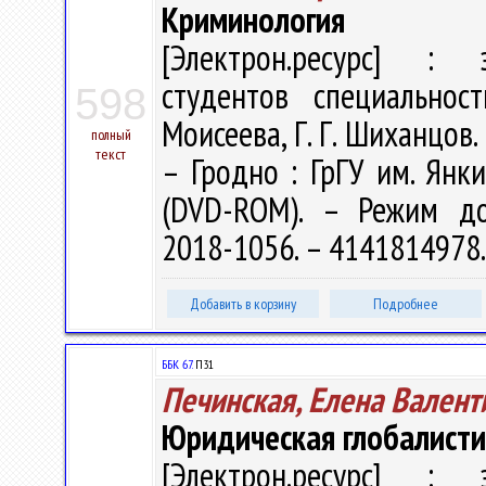
Криминология
[Электрон.ресурс] : э
студентов специальнос
598
Моисеева, Г. Г. Шиханцов. 
полный
текст
– Гродно : ГрГУ им. Янки
(DVD-ROM). – Режим дост
2018-1056. – 4141814978
Добавить в корзину
Подробнее
ББК 67.
П31
Печинская, Елена Валент
Юридическая глобалисти
[Электрон.ресурс] : э