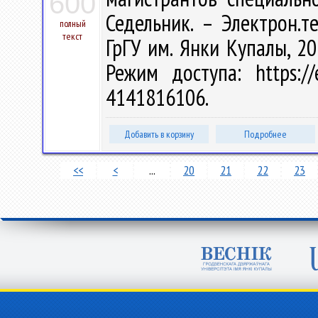
600
Седельник. – Электрон.те
полный
текст
ГрГУ им. Янки Купалы, 20
Режим доступа: https://
4141816106.
Добавить в корзину
Подробнее
<<
<
...
20
21
22
23