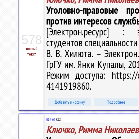
Уголовно-правовые пр
против интересов служб
[Электрон.ресурс] : э
578
студентов специальности 
полный
В. В. Хилюта. – Электрон.
текст
ГрГУ им. Янки Купалы, 201
Режим доступа: https://
4141919860.
Добавить в корзину
Подробнее
ББК 67.
К52
Ключко, Римма Николаев