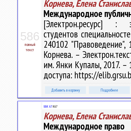
Корнева, Елена Станисла
Международное публично
[Электрон.ресурс] : э
студентов специальносте
586
240102 "Правоведение", 
полный
текст
Корнева. – Электрон.текст
им. Янки Купалы, 2017. – 
доступа: https://elib.grs
Добавить в корзину
Подробнее
ББК 67.
К67
Корнева, Елена Станисла
Международное право