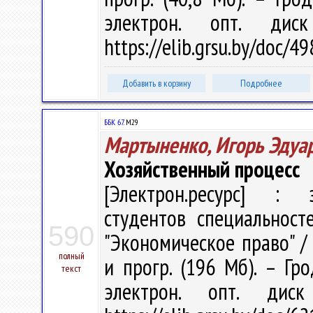
электрон. опт. дис
https://elib.grsu.by/doc/
Добавить в корзину
Подробнее
ББК 67.
М29
Мартыненко, Игорь Эдуа
Хозяйственный процесс
[Электрон.ресурс] : э
студентов специальност
590
"Экономическое право" / 
полный
и прогр. (196 Мб). – Гр
текст
электрон. опт. дис