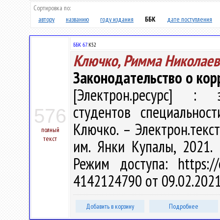
Сортировка по:
автору
названию
году издания
ББК
дате поступления
ББК 67.
К52
Ключко, Римма Николаев
Законодательство о кор
[Электрон.ресурс] : э
студентов специальнос
576
Ключко. – Электрон.текст.
полный
текст
им. Янки Купалы, 2021. 
Режим доступа: https://
4142124790 от 09.02.202
Добавить в корзину
Подробнее