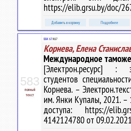
https://elib.grsu.by/doc/
Добавить в корзину
Подробнее
ББК 67.
К67
Корнева, Елена Станисла
Международное таможе
[Электрон.ресурс] : э
студентов специальност
583
Корнева. – Электрон.текст
полный
текст
им. Янки Купалы, 2021. – 
доступа: https://elib
4142124780 от 09.02.202