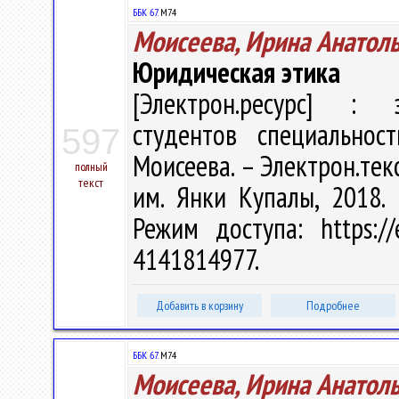
ББК 67.
М74
Моисеева, Ирина Анатол
Юридическая этика
[Электрон.ресурс] : э
студентов специальнос
597
Моисеева. – Электрон.текст
полный
текст
им. Янки Купалы, 2018. 
Режим доступа: https://
4141814977.
Добавить в корзину
Подробнее
ББК 67.
М74
Моисеева, Ирина Анатол