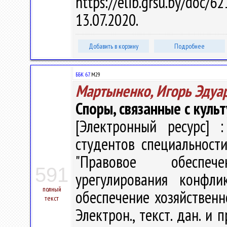
https://elib.grsu.by/do
13.07.2020.
Добавить в корзину
Подробнее
ББК 67.
М29
Мартыненко, Игорь Эдуа
Споры, связанные с кул
[Электронный ресурс] :
студентов специальност
"Правовое обеспеч
591
урегулирования конфли
полный
обеспечение хозяйственно
текст
Электрон., текст. дан. и 