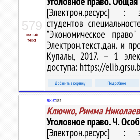
Уголовное право. Общая 
[Электрон.ресурс] : э
студентов специальност
579
"Экономическое право"
полный
текст
Электрон.текст.дан. и про
Купалы, 2017. – 1 эле
доступа: https://elib.grs
Добавить в корзину
Подробнее
ББК 67.
К52
Ключко, Римма Николаев
Уголовное право. Ч. Осо
[Электрон.ресурс] : э