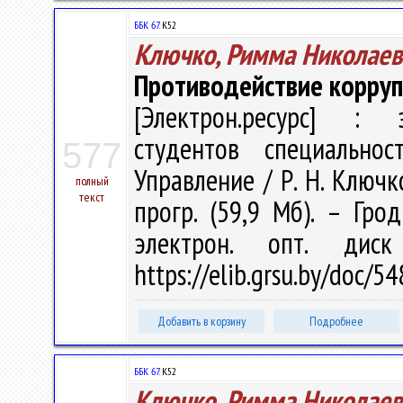
ББК 67.
К52
Ключко, Римма Николаев
Противодействие корру
[Электрон.ресурс] : э
студентов специальн
577
Управление / Р. Н. Ключко
полный
текст
прогр. (59,9 Мб). – Гро
электрон. опт. дис
https://elib.grsu.by/doc/
Добавить в корзину
Подробнее
ББК 67.
К52
Ключко, Римма Николаев