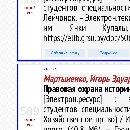
студентов специальност
полный
текст
Лейчонок. – Электрон.текст
им. Янки Купалы
https://elib.grsu.by/doc/
Добавить в корзину
Подробнее
ББК 67.
М29
Мартыненко, Игорь Эдуа
Правовая охрана истори
[Электрон.ресурс] : э
студентов специальност
589
Хозяйственное право) / И.
полный
текст
прогр. (40,8 Мб). – Гро