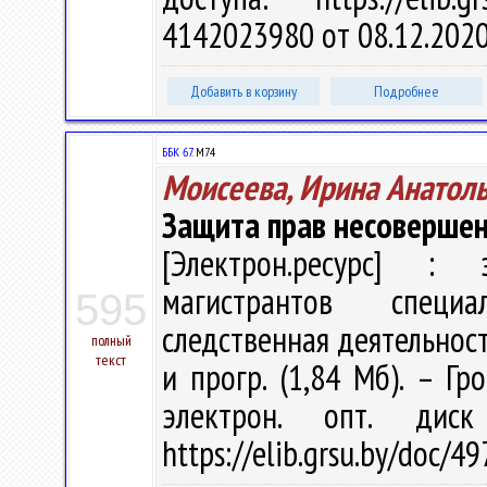
4142023980 от 08.12.202
Добавить в корзину
Подробнее
ББК 67.
М74
Моисеева, Ирина Анатол
Защита прав несоверше
[Электрон.ресурс] : э
магистрантов специа
595
следственная деятельность
полный
текст
и прогр. (1,84 Мб). – Гр
электрон. опт. дис
https://elib.grsu.by/doc/