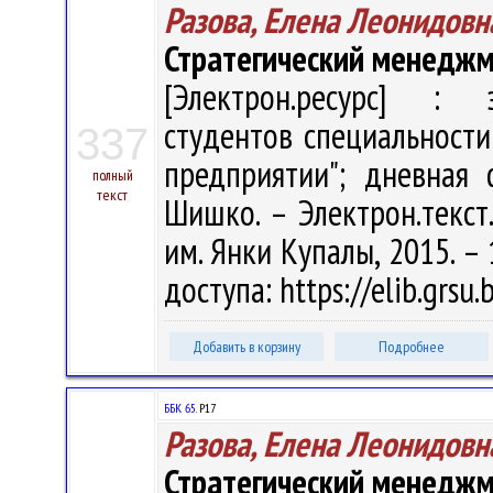
Разова, Елена Леонидовн
Стратегический менедж
[Электрон.ресурс] : э
студентов специальности
337
предприятии"; дневная 
полный
текст
Шишко. – Электрон.текст.д
им. Янки Купалы, 2015. – 
доступа: https://elib.grs
Добавить в корзину
Подробнее
ББК 65.
Р17
Разова, Елена Леонидовн
Стратегический менедж