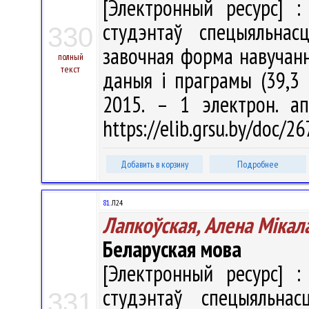
[Электронный ресурс] :
студэнтаў спецыяльнас
330
завочная форма навучання 
полный
текст
даныя і праграмы (39,3 
2015. – 1 электрон. а
https://elib.grsu.by/doc/
Добавить в корзину
Подробнее
81.
Л24
Лапкоўская, Алена Мiкал
Беларуская мова
[Электронный ресурс] :
студэнтаў спецыяльнас
331