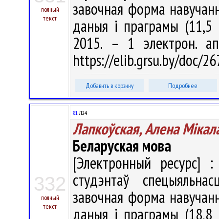
завочная форма навучання 
полный
текст
даныя і праграмы (11,5 
2015. – 1 электрон. а
https://elib.grsu.by/doc/
Добавить в корзину
Подробнее
81.
Л24
Лапкоўская, Алена Мiкал
Беларуская мова
[Электронный ресурс] :
студэнтаў спецыяльнас
332
завочная форма навучання 
полный
текст
даныя і праграмы (18,8 