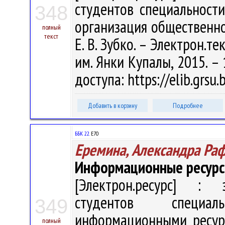
студентов специальност
348
организация общественно
полный
текст
Е. В. Зубко. – Электрон.тек
им. Янки Купалы, 2015. – 
доступа: https://elib.grs
Добавить в корзину
Подробнее
ББК 22.
Е70
Еремина, Александра Ра
Информационные ресурсы
[Электрон.ресурс] : э
студентов специал
349
информационными ресурс
полный