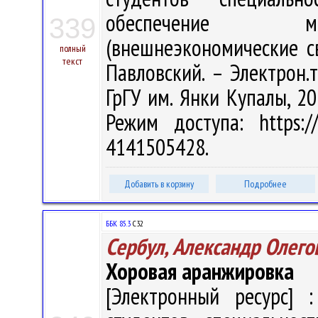
обеспечение ме
339
(внешнеэкономические св
полный
текст
Павловский. – Электрон.те
ГрГУ им. Янки Купалы, 20
Режим доступа: https://
4141505428.
Добавить в корзину
Подробнее
ББК 85.3
С32
Сербул, Александр Олего
Хоровая аранжировка
[Электронный ресурс] :