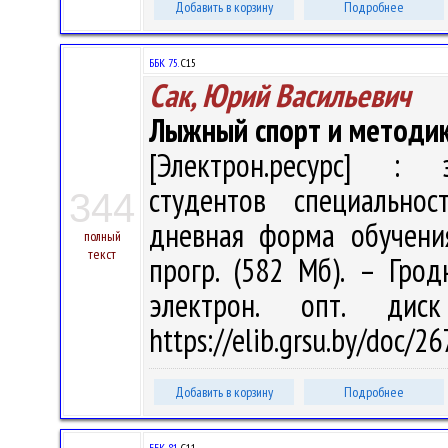
Добавить в корзину
Подробнее
ББК 75.
С15
Сак, Юрий Васильевич
Лыжный спорт и методи
[Электрон.ресурс] : э
студентов специальнос
344
дневная форма обучения 
полный
текст
прогр. (582 Мб). – Грод
электрон. опт. дис
https://elib.grsu.by/doc/
Добавить в корзину
Подробнее
ББК 81.
С11