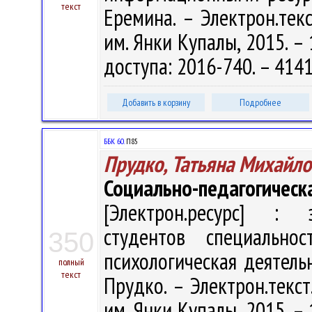
текст
Еремина. – Электрон.текст
им. Янки Купалы, 2015. – 
доступа: 2016-740. – 414
Добавить в корзину
Подробнее
ББК 60.
П85
Прудко, Татьяна Михайло
Социально-педагогическа
[Электрон.ресурс] : э
студентов специальнос
350
психологическая деятельн
полный
текст
Прудко. – Электрон.текст.
им. Янки Купалы, 2015. – 