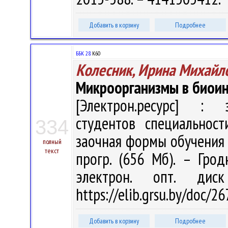
Добавить в корзину
Подробнее
ББК 28.
К60
Колесник, Ирина Михайл
Микроорганизмы в биоин
[Электрон.ресурс] : э
студентов специальност
334
заочная формы обучения / 
полный
текст
прогр. (656 Мб). – Грод
электрон. опт. дис
https://elib.grsu.by/doc/
Добавить в корзину
Подробнее