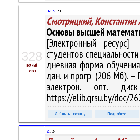
ББК 22.
С51
Смотрицкий, Константин 
Основы высшей математи
[Электронный ресурс] :
студентов специальности
328
дневная форма обучения /
полный
текст
дан. и прогр. (206 Мб). –
электрон. опт. дис
https://elib.grsu.by/doc/2
Добавить в корзину
Подробнее
81.
Л24