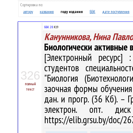
Сортировка по:
автору
названию
году издания
ББК
дате поступления
ББК 28.
К19
Канунникова, Нина Павл
Биологически активные 
[Электронный ресурс] :
студентов специальност
326
"Биология (Биотехнологи
полный
заочная формы обучения /
текст
дан. и прогр. (36 Кб). – 
электрон. опт. дис
https://elib.grsu.by/doc/