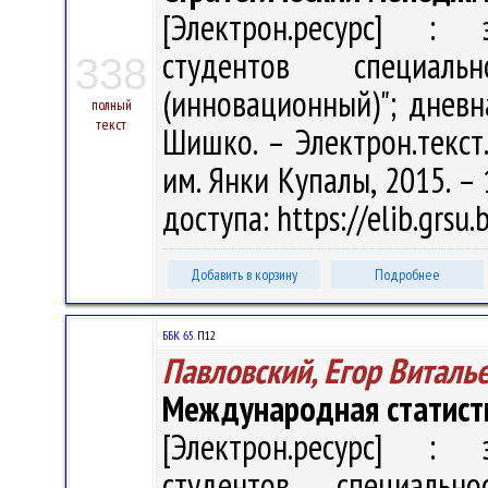
[Электрон.ресурс] : э
студентов специаль
338
(инновационный)"; дневна
полный
текст
Шишко. – Электрон.текст.д
им. Янки Купалы, 2015. – 
доступа: https://elib.grsu
Добавить в корзину
Подробнее
ББК 65.
П12
Павловский, Егор Виталь
Международная статист
[Электрон.ресурс] : э
студентов специально