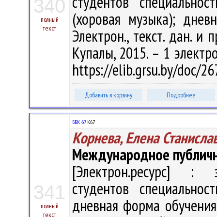
студентов специальнос
340
(хоровая музыка); днев
полный
текст
Электрон., текст. дан. и 
Купалы, 2015. – 1 электро
https://elib.grsu.by/doc/2
Добавить в корзину
Подробнее
ББК 67.
К67
Корнева, Елена Станисла
Международное публично
[Электрон.ресурс] : э
студентов специальнос
341
дневная форма обучения /
полный
текст