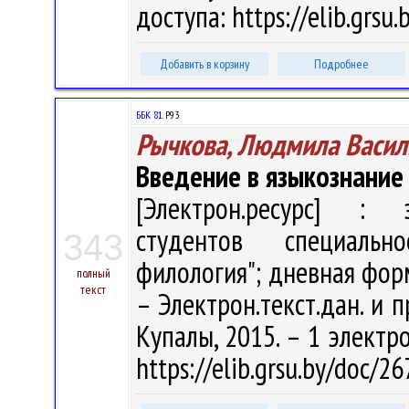
доступа: https://elib.grs
Добавить в корзину
Подробнее
ББК 81.
Р93
Рычкова, Людмила Васил
Введение в языкознание
[Электрон.ресурс] : э
студентов специальн
343
филология"; дневная форма
полный
текст
– Электрон.текст.дан. и п
Купалы, 2015. – 1 электро
https://elib.grsu.by/doc/