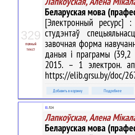
Лапкоўская, Алена Мiкал
Беларуская мова (прафес
[Электронный ресурс] :
студэнтаў спецыяльнас
329
завочная форма навучання 
полный
текст
даныя і праграмы (39,2 
2015. – 1 электрон. а
https://elib.grsu.by/doc/
Добавить в корзину
Подробнее
81.
Л24
Лапкоўская, Алена Мiкал
Беларуская мова (прафес