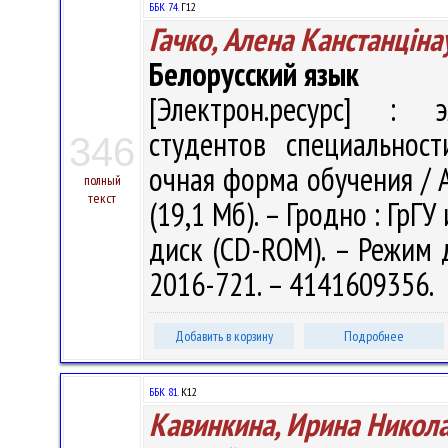
ББК 74.
Г12
Гачко, Алена Канстанціна
Белорусский язык
[Электрон.ресурс] : э
студентов специальност
346
очная форма обучения / А.
полный
текст
(19,1 Мб). – Гродно : ГрГУ
диск (CD-ROM). – Режим до
2016-721. – 4141609356.
Добавить в корзину
Подробнее
ББК 81.
К12
Кавинкина, Ирина Никол