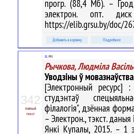
прогр. (88,4 Мб). – Гро
электрон. опт. дис
https://elib.grsu.by/doc/
Добавить в корзину
Подробнее
81.
Р95
Рычкова, Людміла Васіль
Уводзіны ў мовазнаўства
[Электронный ресурс] :
студэнтаў спецыяльн
342
філалогія", дзённая форма
полный
текст
– Электрон., тэкст. даныя 
Янкі Купалы, 2015. – 1 