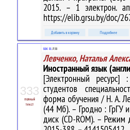
2015. – 1 электрон. а
https://elib.grsu.by/doc/2
Добавить в корзину
Подробнее
ББК 81.
Л38
Левченко, Наталья Алекс
Иностранный язык (англи
[Электронный ресурс] :
студентов специальнос
333
форма обучения / Н. А. Ле
полный
текст
(44 Мб). – Гродно : ГрГУ 
диск (CD-ROM). – Режим до
2015-388. – 4141505412.