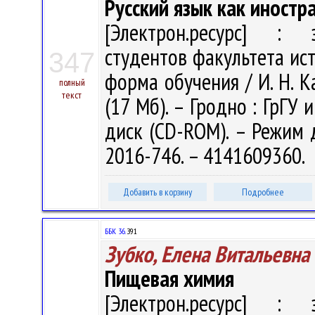
Русский язык как иностр
[Электрон.ресурс] : э
студентов факультета ис
347
форма обучения / И. Н. Ка
полный
текст
(17 Мб). – Гродно : ГрГУ 
диск (CD-ROM). – Режим до
2016-746. – 4141609360.
Добавить в корзину
Подробнее
ББК 36.
З91
Зубко, Елена Витальевна
Пищевая химия
[Электрон.ресурс] : э