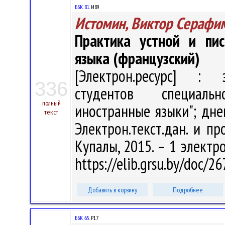
ББК 81.
И89
Истомин, Виктор Серафи
Практика устной и пис
языка (французский)
[Электрон.ресурс] : э
336
студентов специаль
полный
иностранные языки"; дне
текст
Электрон.текст.дан. и пр
Купалы, 2015. – 1 электро
https://elib.grsu.by/doc/2
Добавить в корзину
Подробнее
ББК 65.
Р17