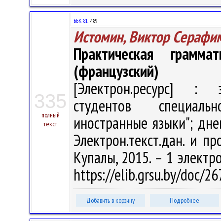
ББК 81.
И89
Истомин, Виктор Серафи
Практическая грамма
(французский)
[Электрон.ресурс] : э
335
студентов специаль
полный
иностранные языки"; дне
текст
Электрон.текст.дан. и пр
Купалы, 2015. – 1 электро
https://elib.grsu.by/doc/
Добавить в корзину
Подробнее