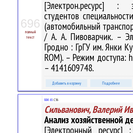
[Электрон.ресурс] : э
студентов специальности
696
(автомобильный транспор
полный
/ А. А. Пивоварчик. – Эл
текст
Гродно : ГрГУ им. Янки Ку
ROM). – Режим доступа: ht
– 4141609748.
Добавить в корзину
Подробнее
ББК 65.
С36
Сильванович, Валерий И
Анализ хозяйственной д
[Электронный ресурс] :