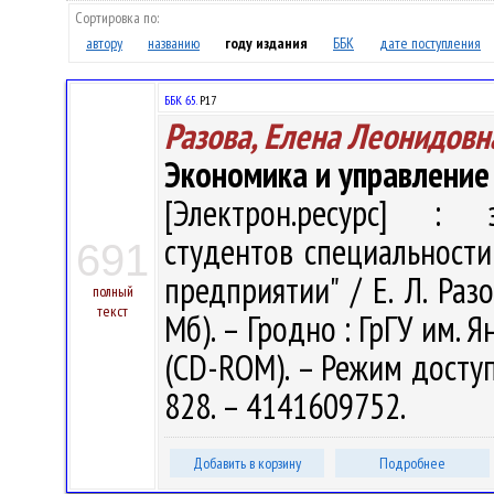
Сортировка по:
автору
названию
году издания
ББК
дате поступления
ББК 65.
Р17
Разова, Елена Леонидовн
Экономика и управление
[Электрон.ресурс] : э
студентов специальности
691
предприятии" / Е. Л. Разо
полный
текст
Мб). – Гродно : ГрГУ им. Я
(CD-ROM). – Режим доступа
828. – 4141609752.
Добавить в корзину
Подробнее