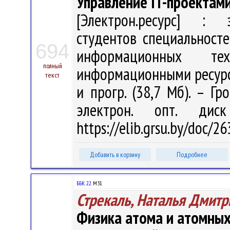
Управление IT-проектами
[Электрон.ресурс] : э
студентов специальност
694
информационных тех
полный
информационными ресурсами
текст
и прогр. (38,7 Мб). – Гр
электрон. опт. дис
https://elib.grsu.by/doc/
Добавить в корзину
Подробнее
ББК 22.
М31
Стрекаль, Наталья Дмитр
Физика атома и атомных