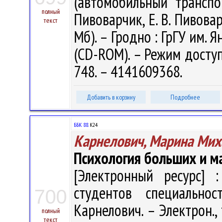
(автомобильный транспо
полный
Пивоварчик, Е. В. Пивовар
текст
Мб). – Гродно : ГрГУ им. Я
(CD-ROM). – Режим доступа
748. – 4141609368.
Добавить в корзину
Подробнее
ББК 88.
К24
Карнелович, Марина Мих
Психология больших и м
[Электронный ресурс] :
студентов специально
700
Карнелович. – Электрон., т
полный
текст