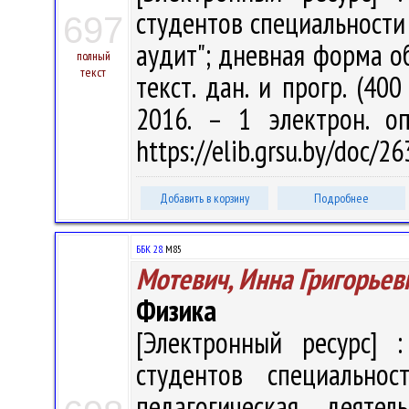
студентов специальности 
697
аудит"; дневная форма обу
полный
текст
текст. дан. и прогр. (40
2016. – 1 электрон. о
https://elib.grsu.by/doc/
Добавить в корзину
Подробнее
ББК 28.
М85
Мотевич, Инна Григорьев
Физика
[Электронный ресурс] :
студентов специальнос
педагогическая деятель