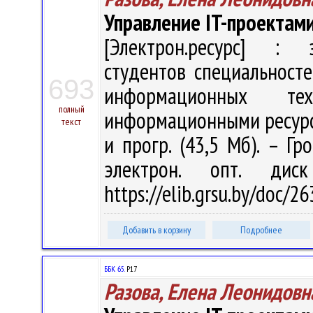
Управление IT-проектам
[Электрон.ресурс] : э
студентов специальност
693
информационных тех
полный
информационными ресурсами
текст
и прогр. (43,5 Мб). – Гр
электрон. опт. дис
https://elib.grsu.by/doc/
Добавить в корзину
Подробнее
ББК 65.
Р17
Разова, Елена Леонидовн