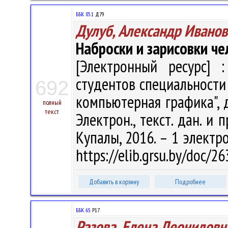
ББК 85.1
Д79
Дулуб, Александр Иванов
Наброски и зарисовки че
[Электронный ресурс] :
студентов специальности
692
компьютерная графика", д
полный
текст
Электрон., текст. дан. и 
Купалы, 2016. – 1 электро
https://elib.grsu.by/doc/2
Добавить в корзину
Подробнее
ББК 65.
Р17
Разова, Елена Леонидовн