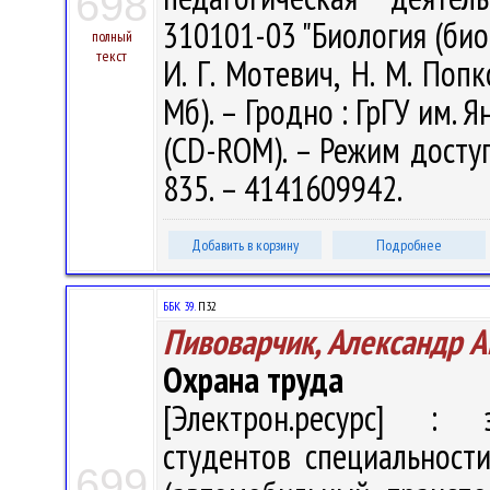
698
310101-03 "Биология (био
полный
текст
И. Г. Мотевич, Н. М. Попк
Мб). – Гродно : ГрГУ им. Я
(CD-ROM). – Режим доступа
835. – 4141609942.
Добавить в корзину
Подробнее
ББК 39.
П32
Пивоварчик, Александр А
Охрана труда
[Электрон.ресурс] : э
студентов специальности
699