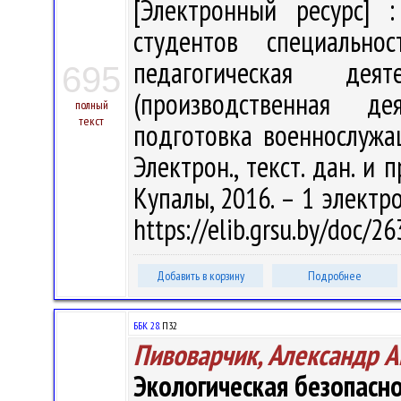
[Электронный ресурс] :
студентов специально
педагогическая деят
695
(производственная дея
полный
текст
подготовка военнослужащи
Электрон., текст. дан. и 
Купалы, 2016. – 1 электро
https://elib.grsu.by/doc/
Добавить в корзину
Подробнее
ББК 28.
П32
Пивоварчик, Александр А
Экологическая безопасн