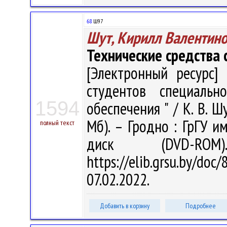
68
Ш97
Шут, Кирилл Валентин
Технические средства
[Электронный ресурс] 
студентов специальн
1594
обеспечения " / К. В. Шу
Мб). – Гродно : ГрГУ им
полный текст
диск (DVD-R
https://elib.grsu.by/d
07.02.2022.
Добавить в корзину
Подробнее