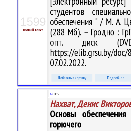
[Электронный ресурс] 
студентов специальн
1599
обеспечения " / М. А. Ц
(288 Мб). – Гродно : Гр
полный текст
опт. диск (DV
https://elib.grsu.by/d
07.02.2022.
Добавить в корзину
Подробнее
68
Н35
Нахват, Денис Викторо
Основы обеспечения
горючего