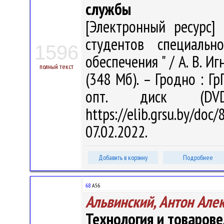
службы
[Электронный ресурс] 
студентов специальн
1596
обеспечения " / А. В. Иг
полный текст
(348 Мб). – Гродно : Гр
опт. диск (DV
https://elib.grsu.by/d
07.02.2022.
Добавить в корзину
Подробнее
68
А56
Альвинский, Антон Але
Технология и товаров