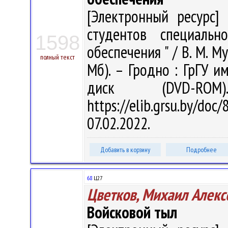
[Электронный ресурс] 
студентов специальн
1598
обеспечения " / В. М. Му
полный текст
Мб). – Гродно : ГрГУ им
диск (DVD-R
https://elib.grsu.by/d
07.02.2022.
Добавить в корзину
Подробнее
68
Ц27
Цветков, Михаил Алекс
Войсковой тыл