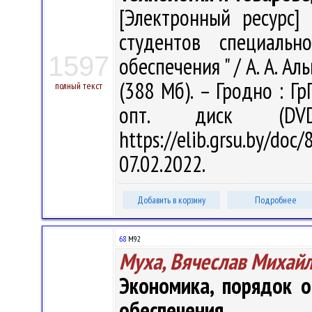
[Электронный ресурс] 
студентов специальн
1597
обеспечения " / А. А. Аль
(388 Мб). – Гродно : Гр
полный текст
опт. диск (DV
https://elib.grsu.by/d
07.02.2022.
Добавить в корзину
Подробнее
68
М92
Муха, Вячеслав Михай
Экономика, порядок о
обеспечения