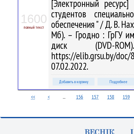
[Электронный ресурс] 
студентов специальн
1600
обеспечения " / Д. В. Нах
полный текст
Мб). – Гродно : ГрГУ им
диск (DVD-R
https://elib.grsu.by/d
07.02.2022.
Добавить в корзину
Подробнее
<<
<
...
156
157
158
159