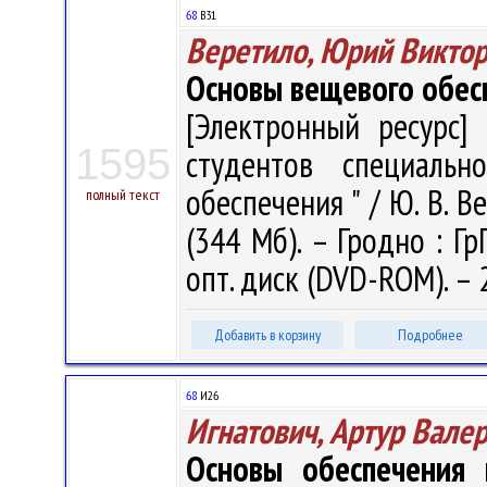
68
В31
Веретило, Юрий Викто
Основы вещевого обес
[Электронный ресурс] 
1595
студентов специальн
обеспечения " / Ю. В. Ве
полный текст
(344 Мб). – Гродно : Гр
опт. диск (DVD-ROM). – 
Добавить в корзину
Подробнее
68
И26
Игнатович, Артур Вале
Основы обеспечения 