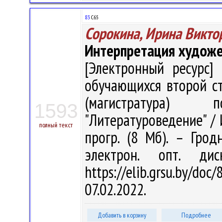
83
С65
Сорокина, Ирина Викто
Интерпретация художес
[Электронный ресурс] 
обучающихся второй с
(магистратура)
1593
"Литературоведение" / И
полный текст
прогр. (8 Мб). – Грод
электрон. опт. ди
https://elib.grsu.by/d
07.02.2022.
Добавить в корзину
Подробнее