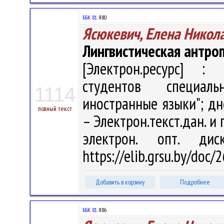
ББК 81.
Я80
Ясюкевич, Елена Никол
Лингвистическая антро
[Электрон.ресурс] : 
студентов специаль
1114
иностранные языки"; дн
полный текст
– Электрон.текст.дан. и п
электрон. опт. ди
https://elib.grsu.by/doc
Добавить в корзину
Подробнее
ББК 81.
Я86