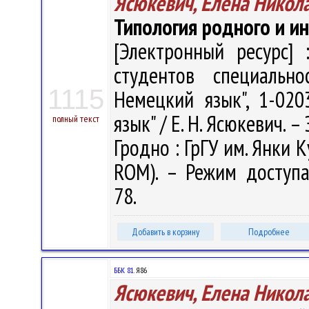
Ясюкевич, Елена Никол
Типология родного и и
[Электронный ресурс] 
студентов специально
1115
Немецкий язык", 1-020
язык" / Е. Н. Ясюкевич. – 
полный текст
Гродно : ГрГУ им. Янки К
ROM). – Режим доступа: 
78.
Добавить в корзину
Подробнее
ББК 81.
Я86
Ясюкевич, Елена Никол