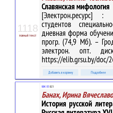
Славянская мифология
[Электрон.ресурс] : 
студентов специально
1118
дневная форма обучения 
полный текст
прогр. (74,9 Мб). – Гр
электрон. опт. ди
https://elib.grsu.by/doc
Добавить в корзину
Подробнее
ББК 83.
Б23
Банах, Ирина Вячеслав
История русской литер
Русская литература XVII