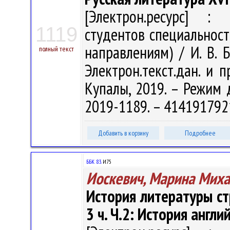
[Электрон.ресурс] : 
1119
студентов специальност
направлениям) / И. В. Б
полный текст
Электрон.текст.дан. и п
Купалы, 2019. – Режим до
2019-1189. – 414191792
Добавить в корзину
Подробнее
ББК 83.
И75
Иоскевич, Марина Мих
История литературы ст
3 ч. Ч.2: История англи