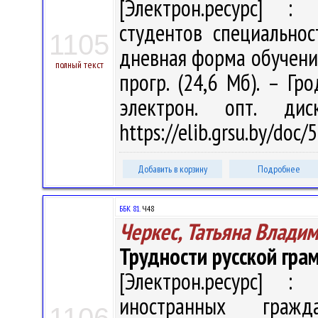
[Электрон.ресурс] : 
студентов специальнос
1105
дневная форма обучения 
полный текст
прогр. (24,6 Мб). – Гр
электрон. опт. ди
https://elib.grsu.by/doc
Добавить в корзину
Подробнее
ББК 81.
Ч48
Черкес, Татьяна Влади
Трудности русской гра
[Электрон.ресурс] : 
иностранных гражд