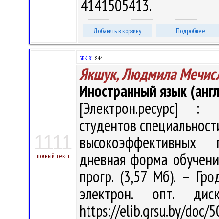
4141505413.
Добавить в корзину
Подробнее
ББК 81.
Я44
Якшук, Людмила Мечис
Иностранный язык (англ
[Электрон.ресурс] : 
студентов специальност
1111
высокоэффективных п
дневная форма обучения 
полный текст
прогр. (3,57 Мб). – Гр
электрон. опт. ди
https://elib.grsu.by/doc