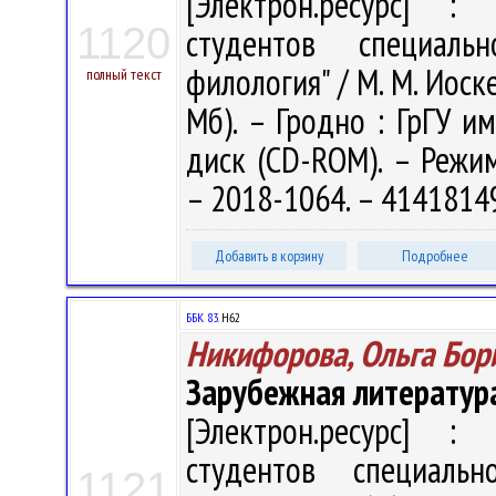
[Электрон.ресурс] : 
1120
студентов специальн
филология" / М. М. Иоске
полный текст
Мб). – Гродно : ГрГУ им
диск (CD-ROM). – Режим 
– 2018-1064. – 4141814
Добавить в корзину
Подробнее
ББК 83.
Н62
Никифорова, Ольга Бор
Зарубежная литература
[Электрон.ресурс] : 
студентов специальн
1121