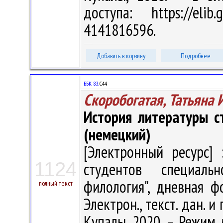
доступа: https://eli
4141816596.
Добавить в корзину
Подробнее
ББК 83.
С44
Скоробогатая, Татьяна
История литературы с
(немецкий)
[Электронный ресурс] 
1124
студентов специальн
филология", дневная ф
полный текст
Электрон., текст. дан. и
Купалы, 2020. – Режим до