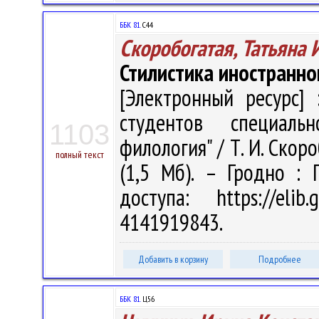
ББК 81.
С44
Скоробогатая, Татьяна
Стилистика иностранно
[Электронный ресурс] 
студентов специальн
1103
филология" / Т. И. Скоро
полный текст
(1,5 Мб). – Гродно : 
доступа: https://eli
4141919843.
Добавить в корзину
Подробнее
ББК 81.
Ц56