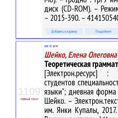
диск (CD-ROM). – Режим 
– 2015-390. – 41415054
Добавить в корзину
Подробнее
ББК 81.
Ш34
Шейко, Елена Олеговна
Теоретическая грамма
[Электрон.ресурс] : 
студентов специальнос
1109
языки"; дневная форма 
Шейко. – Электрон.текст
полный текст
им. Янки Купалы, 2017.