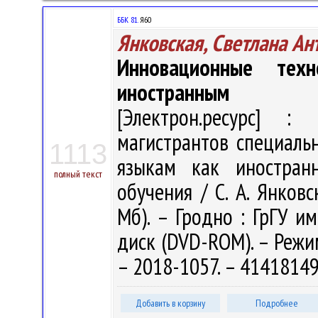
ББК 81.
Я60
Янковская, Светлана Ан
Инновационные тех
иностранным
[Электрон.ресурс] : 
магистрантов специаль
1113
языкам как иностранн
полный текст
обучения / С. А. Янковс
Мб). – Гродно : ГрГУ им
диск (DVD-ROM). – Режим 
– 2018-1057. – 4141814
Добавить в корзину
Подробнее