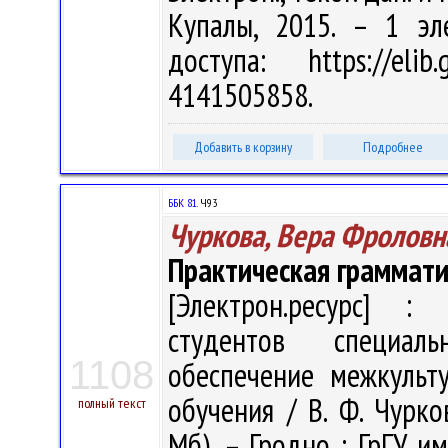
Купалы, 2015. – 1 эл
доступа: https://eli
4141505858.
Добавить в корзину
Подробнее
ББК 81.
Ч93
Чуркова, Вера Фроловн
Практическая граммати
[Электрон.ресурс] : 
студентов специаль
1108
обеспечение межкульт
обучения / В. Ф. Чурков
полный текст
Мб). – Гродно : ГрГУ им