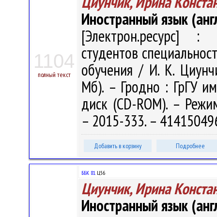
Циунчик, Ирина Конста
Иностранный язык (анг
[Электрон.ресурс] : 
студентов специальност
1104
обучения / И. К. Циунчи
полный текст
Мб). – Гродно : ГрГУ им
диск (CD-ROM). – Режим 
– 2015-333. – 41415049
Добавить в корзину
Подробнее
ББК 81.
Ц56
Циунчик, Ирина Конста
Иностранный язык (анг