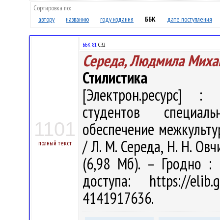
Сортировка по:
автору
названию
году издания
ББК
дате поступления
ББК 81.
С32
Середа, Людмила Миха
Стилистика
[Электрон.ресурс] : 
студентов специаль
1101
обеспечение межкульту
/ Л. М. Середа, Н. Н. Ов
полный текст
(6,98 Мб). – Гродно :
доступа: https://eli
4141917636.