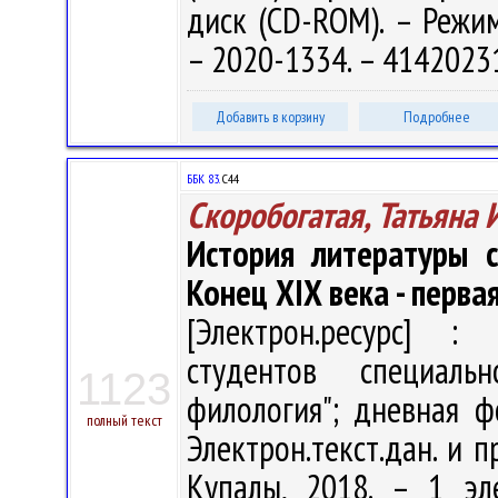
диск (CD-ROM). – Режим 
– 2020-1334. – 41420231
Добавить в корзину
Подробнее
ББК 83.
С44
Скоробогатая, Татьяна
История литературы с
Конец XIX века - перва
[Электрон.ресурс] : 
студентов специальн
1123
филология"; дневная ф
полный текст
Электрон.текст.дан. и п
Купалы, 2018. – 1 эл