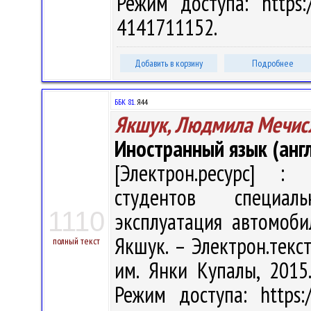
Режим доступа: https:/
4141711152.
Добавить в корзину
Подробнее
ББК 81.
Я44
Якшук, Людмила Мечис
Иностранный язык (анг
[Электрон.ресурс] : 
студентов специаль
1110
эксплуатация автомоби
Якшук. – Электрон.текст.
полный текст
им. Янки Купалы, 2015
Режим доступа: https:/