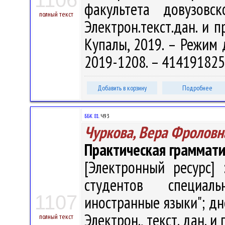
1106
факультета довузовс
полный текст
Электрон.текст.дан. и п
Купалы, 2019. – Режим до
2019-1208. – 414191825
Добавить в корзину
Подробнее
ББК 81.
Ч93
Чуркова, Вера Фроловн
Практическая граммати
[Электронный ресурс] 
студентов специаль
1107
иностранные языки"; дн
Электрон., текст. дан. и 
полный текст