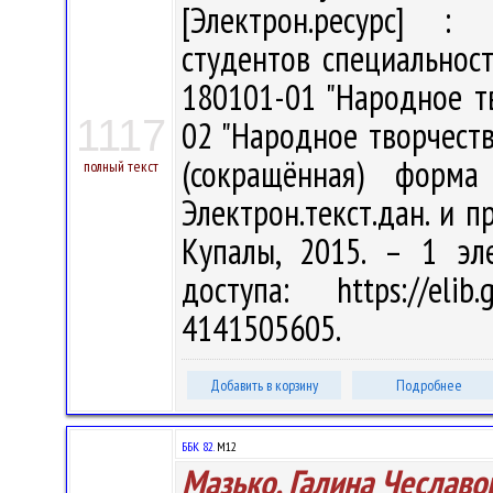
[Электрон.ресурс] : 
студентов специальност
180101-01 "Народное тв
1117
02 "Народное творчеств
(сокращённая) форма
полный текст
Электрон.текст.дан. и пр
Купалы, 2015. – 1 эл
доступа: https://eli
4141505605.
Добавить в корзину
Подробнее
ББК 82.
М12
Мазько, Галина Чеславо