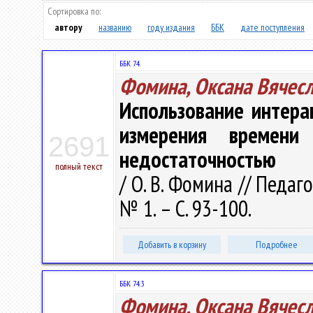
Сортировка по:
автору
названию
году издания
ББК
дате поступления
ББК 74.
Фомина, Оксана Вячес
Использование интера
измерения времени
2691
недостаточностью
полный текст
/ О. В. Фомина // Педаг
№ 1. – С. 93-100.
Добавить в корзину
Подробнее
ББК 74.3
Фомина, Оксана Вячес