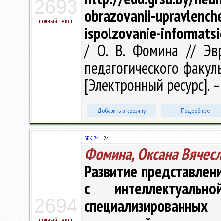
2693
obrazovanii-upravlenche
полный текст
ispolzovanie-informats
/ О. В. Фомина // Эв
педагогического факульт
[Электронный ресурс]. – 
Добавить в корзину
Подробнее
ББК 74.
Н24
Фомина, Оксана Вячес
Развитие представлен
с интеллектуально
2694
специализированных
полный текст