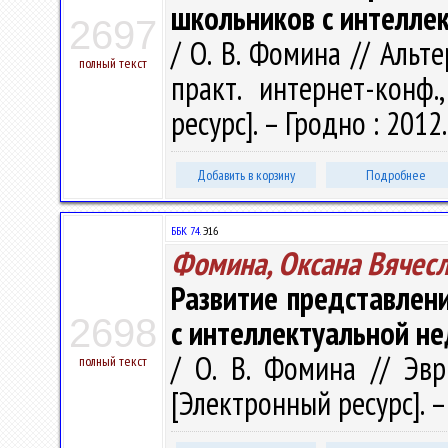
школьников с интелле
2697
/ О. В. Фомина // Альте
полный текст
практ. интернет-конф.
ресурс]. – Гродно : 2012. 
Добавить в корзину
Подробнее
ББК 74.
Э16
Фомина, Оксана Вячес
Развитие представлен
2698
с интеллектуальной н
/ О. В. Фомина // Эв
полный текст
[Электронный ресурс]. – 