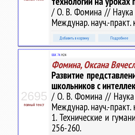
технологий на уроках 
/ О. В. Фомина // Наук
Междунар. науч.-практ. к
Добавить в корзину
Подробнее
ББК 74.
Н24
Фомина, Оксана Вячес
Развитие представле
школьников с интелле
2695
/ О. В. Фомина // Наук
Междунар. науч.-практ. ко
полный текст
1. Технические и гумани
256-260.