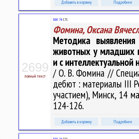
Добавить в корзину
Подробнее
ББК 74.
С71
Фомина, Оксана Вячес
Методика выявления 
животных у младших 
и с интеллектуальной
2699
/ О. В. Фомина // Спец
полный текст
дебют : материалы III Ре
участием), Минск, 14 ма
124-126.
Добавить в корзину
Подробнее
ББК 74.
C56