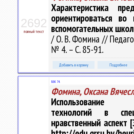
Характеристика пр
ориентироваться во 
2692
вспомогательных школ
полный текст
/ О. В. Фомина // Педаг
№ 4. – С. 85-91.
Добавить в корзину
Подробнее
ББК 74.
Фомина, Оксана Вячес
Использование ин
технологий в спец
нравственный аспект [
http://edu.grsu.by/heu