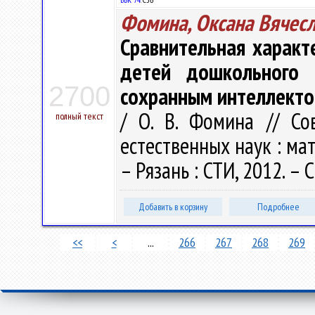
Фомина, Оксана Вячес
Сравнительная характ
детей дошкольного 
2700
сохранным интеллекто
/ О. В. Фомина // С
полный текст
естественных наук : ма
– Рязань : СТИ, 2012. – 
Добавить в корзину
Подробнее
<<
<
...
266
267
268
269