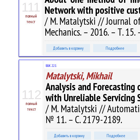
111
Network with positive cus
полный
/ M. Matalytski // Journal
текст
Mechanics. – 2016. – Т. 15. 
Добавить в корзину
Подробнее
ББК 22.1
Matalytski, Mikhail
Analysis and Forecasting
112
with Unreliable Servicing
полный
/ M. Matalytski // Automat
текст
№ 11. – С. 2179-2189.
Добавить в корзину
Подробнее