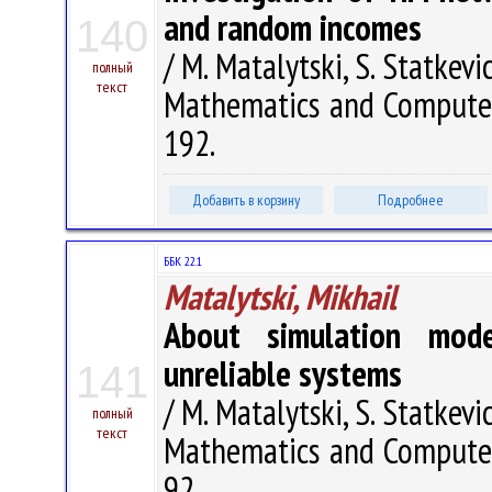
and random incomes
140
/ M. Matalytski, S. Statkevi
полный
текст
Mathematics and Computer 
192.
Добавить в корзину
Подробнее
ББК 22.1
Matalytski, Mikhail
About simulation mod
unreliable systems
141
/ M. Matalytski, S. Statkevi
полный
текст
Mathematics and Computer 
92.