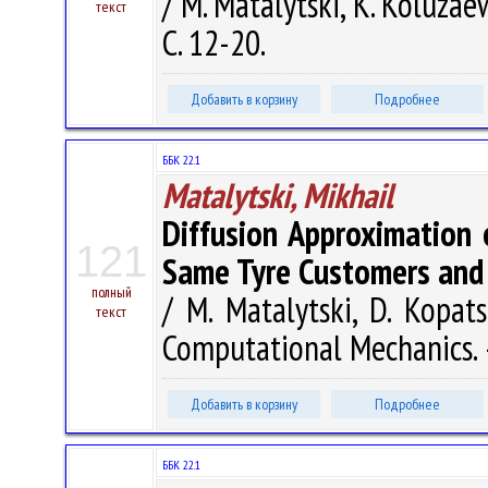
/ M. Matalytski, K. Koluza
текст
С. 12-20.
Добавить в корзину
Подробнее
ББК 22.1
Matalytski, Mikhail
Diffusion Approximation
121
Same Tyre Customers and
полный
/ M. Matalytski, D. Kopat
текст
Computational Mechanics. –
Добавить в корзину
Подробнее
ББК 22.1