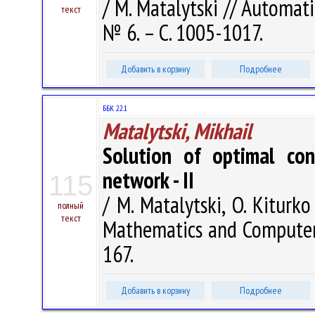
/ M. Matalytski // Automat
текст
№ 6. – С. 1005-1017.
Добавить в корзину
Подробнее
ББК 22.1
Matalytski, Mikhail
Solution of optimal con
network - II
115
/ M. Matalytski, O. Kiturko
полный
текст
Mathematics and Computer S
167.
Добавить в корзину
Подробнее