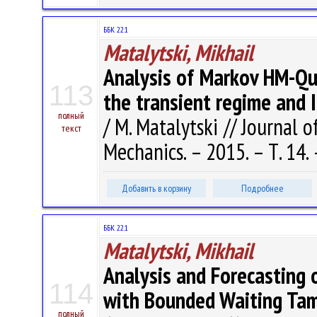
ББК 22.1
Matalytski, Mikhail
Analysis of Markov HM-Qu
113
the transient regime and 
полный
/ M. Matalytski // Journal
текст
Mechanics. – 2015. – Т. 14. 
Добавить в корзину
Подробнее
ББК 22.1
Matalytski, Mikhail
Analysis and Forecasting
114
with Bounded Waiting Tam
полный