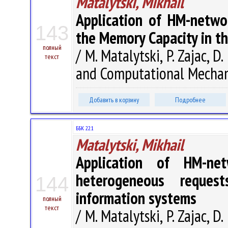
Matalytski, Mikhail
Application of HM-netwo
143
the Memory Capacity in t
полный
/ M. Matalytski, P. Zajac, 
текст
and Computational Mechanic
Добавить в корзину
Подробнее
ББК 22.1
Matalytski, Mikhail
Application of HM-ne
heterogeneous reque
144
information systems
полный
текст
/ M. Matalytski, P. Zajac, 