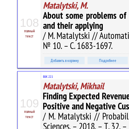
Matalytski, M.
About some problems of 
108
and their applying
полный
/ M. Matalytski // Automat
текст
№ 10. – С. 1683-1697.
Добавить в корзину
Подробнее
ББК 22.1
Matalytski, Mikhail
Finding Expected Revenue
109
Positive and Negative Cu
полный
/ M. Matalytski // Probabi
текст
Sciences. – 2018. – Т. 32. –