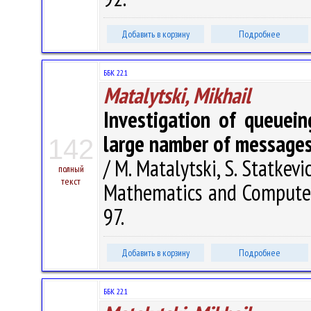
Добавить в корзину
Подробнее
ББК 22.1
Matalytski, Mikhail
Investigation of queuei
large namber of message
142
/ M. Matalytski, S. Statkevi
полный
текст
Mathematics and Computer 
97.
Добавить в корзину
Подробнее
ББК 22.1