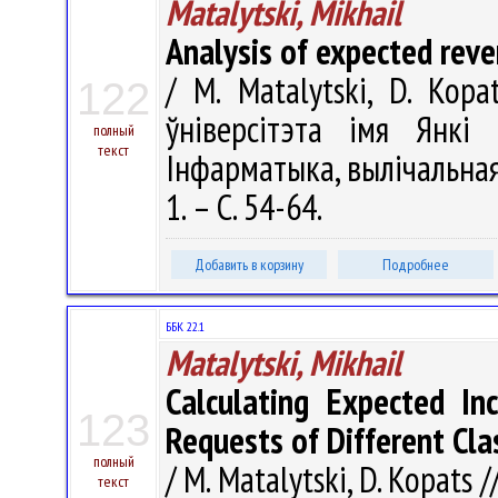
Matalytski, Mikhail
Analysis of expected rev
/ M. Matalytski, D. Kop
122
ўніверсітэта імя Янкі 
полный
текст
Інфарматыка, вылічальная 
1. – С. 54-64.
Добавить в корзину
Подробнее
ББК 22.1
Matalytski, Mikhail
Calculating Expected I
123
Requests of Different Clas
полный
/ M. Matalytski, D. Kopats
текст