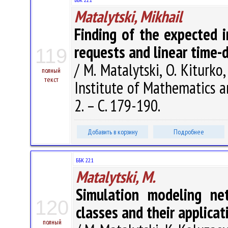
Matalytski, Mikhail
Finding of the expected 
requests and linear time-d
119
/ M. Matalytski, O. Kiturko
полный
текст
Institute of Mathematics a
2. – С. 179-190.
Добавить в корзину
Подробнее
ББК 22.1
Matalytski, M.
Simulation modeling n
120
classes and their applicat
полный