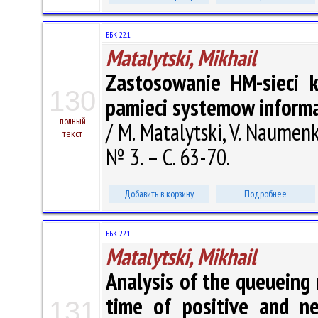
ББК 22.1
Matalytski, Mikhail
Zastosowanie HM-sieci k
130
pamieci systemow inform
полный
/ M. Matalytski, V. Naumenk
текст
№ 3. – С. 63-70.
Добавить в корзину
Подробнее
ББК 22.1
Matalytski, Mikhail
Analysis of the queueing
time of positive and ne
131