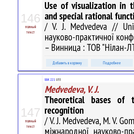
Use of visualization in 
and special rational funct
146
/ V. J. Medvedeva // Un
полный
текст
науково-практичної конфе
– Винница : ТОВ "Нілан-ЛТД
Добавить в корзину
Подробнее
ББК 22.1
U55
Medvedeva, V. J.
Theoretical bases of 
recognition
147
/ V. J. Medvedeva, M. V. G
полный
текст
міжнародної науково-пр