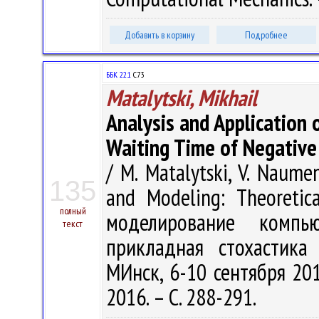
Добавить в корзину
Подробнее
ББК 22.1
С73
Matalytski, Mikhail
Analysis and Application
Waiting Time of Negativ
/ M. Matalytski, V. Naume
135
and Modeling: Theoretic
полный
моделирование компь
текст
прикладная стохастика
МИнск, 6-10 сентября 201
2016. – С. 288-291.