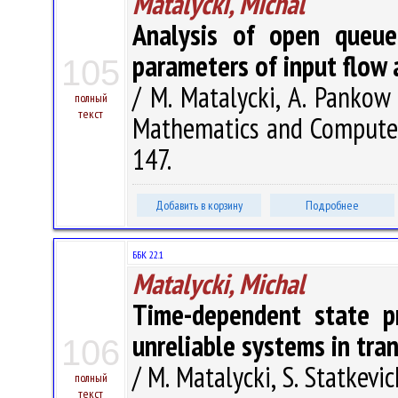
Matalycki, Michal
Analysis of open queu
parameters of input flow 
105
/ M. Matalycki, A. Pankow 
полный
текст
Mathematics and Computer 
147.
Добавить в корзину
Подробнее
ББК 22.1
Matalycki, Michal
Time-dependent state pr
unreliable systems in tra
106
/ M. Matalycki, S. Statkevic
полный
текст