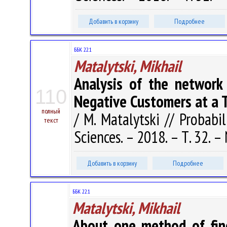
Добавить в корзину
Подробнее
ББК 22.1
Matalytski, Mikhail
Analysis of the network 
110
Negative Customers at a 
полный
/ M. Matalytski // Probabi
текст
Sciences. – 2018. – Т. 32. –
Добавить в корзину
Подробнее
ББК 22.1
Matalytski, Mikhail
About one method of fin