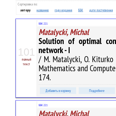
Сортировка по:
автору
названию
году издания
ББК
дате поступления
ББК 22.1
Matalycki, Michal
Solution of optimal con
network - I
101
/ M. Matalycki, O. Kiturko 
полный
текст
Mathematics and Computer S
174.
Добавить в корзину
Подробнее
ББК 22.1
Matalycki, Michal