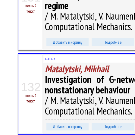
regime
полный
текст
/ M. Matalytski, V. Naume
Computational Mechanics. –
Добавить в корзину
Подробнее
ББК 22.1
Matalytski, Mikhail
Investigation of G-net
132
nonstationary behaviour
полный
/ M. Matalytski, V. Naume
текст
Computational Mechanics. –
Добавить в корзину
Подробнее