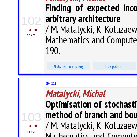
Finding of expected inc
arbitrary architecture
102
/ M. Matalycki, K. Koluzaew
полный
текст
Mathematics and Computer 
190.
Добавить в корзину
Подробнее
ББК 22.1
Matalycki, Michal
Optimisation of stochast
method of branch and bo
103
/ M. Matalycki, K. Koluzaew
полный
текст
Mathematics and Computer 