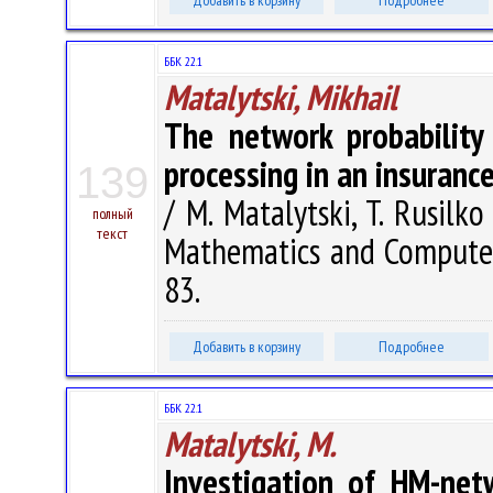
Добавить в корзину
Подробнее
ББК 22.1
Matalytski, Mikhail
The network probability
processing in an insuran
139
/ M. Matalytski, T. Rusilko
полный
текст
Mathematics and Computer 
83.
Добавить в корзину
Подробнее
ББК 22.1
Matalytski, M.
Investigation of HM-net