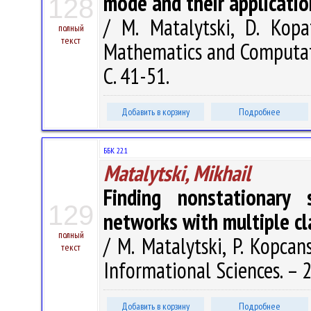
mode and their applicatio
128
/ M. Matalytski, D. Kop
полный
текст
Mathematics and Computati
С. 41-51.
Добавить в корзину
Подробнее
ББК 22.1
Matalytski, Mikhail
Finding nonstationary
129
networks with multiple cl
полный
/ M. Matalytski, P. Kopcan
текст
Informational Sciences. – 2
Добавить в корзину
Подробнее