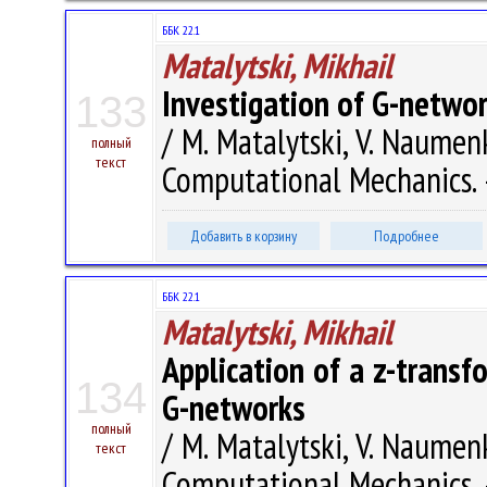
ББК 22.1
Matalytski, Mikhail
Investigation of G-networ
133
/ M. Matalytski, V. Naume
полный
текст
Computational Mechanics. –
Добавить в корзину
Подробнее
ББК 22.1
Matalytski, Mikhail
Application of a z-transf
134
G-networks
полный
/ M. Matalytski, V. Naume
текст
Computational Mechanics. –