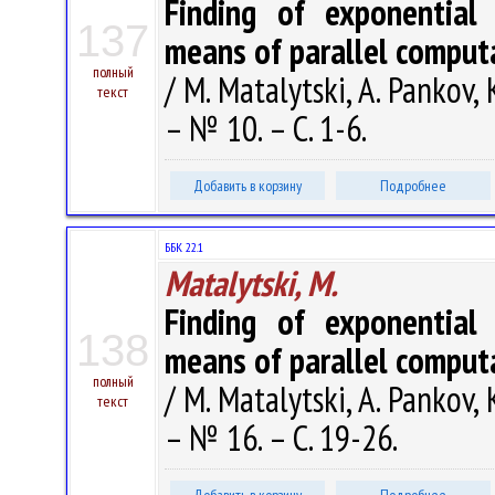
Finding of exponential 
137
means of parallel comput
полный
/ M. Matalytski, A. Pankov,
текст
– № 10. – С. 1-6.
Добавить в корзину
Подробнее
ББК 22.1
Matalytski, M.
Finding of exponential 
138
means of parallel comput
полный
/ M. Matalytski, A. Pankov,
текст
– № 16. – С. 19-26.