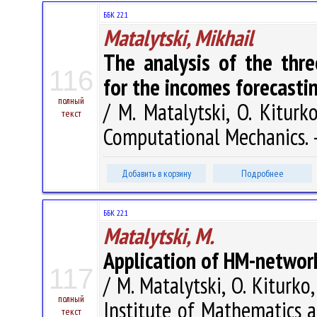
ББК 22.1
Matalytski, Mikhail
The analysis of the thre
116
for the incomes forecastin
полный
/ M. Matalytski, O. Kitur
текст
Computational Mechanics. –
Добавить в корзину
Подробнее
ББК 22.1
Matalytski, M.
Application of HM-network
117
/ M. Matalytski, O. Kiturko
полный
Institute of Mathematics 
текст