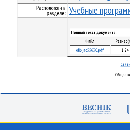
Расположен в
Учебные програм
разделе:
Полный текст документа:
Файл
Размер(
elib_ac55630.pdf
1.24
Стати
Общее ко