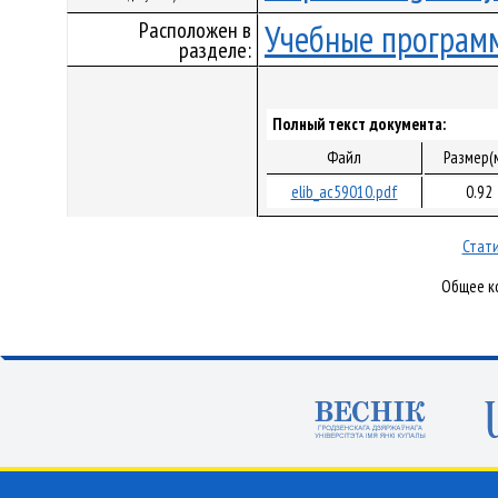
Расположен в
Учебные програм
разделе:
Полный текст документа:
Файл
Размер(
elib_ac59010.pdf
0.92
Стати
Общее ко