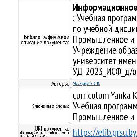
Информационное 
: Учебная програ
по учебной дисци
Библиографическое
Промышленное и г
описание документа:
Учреждение образ
университет имени 
УД-2023_ИСФ_д/о
Авторы:
Мусафиров Э. В.
curriculum Yanka K
Учебная программ
Ключевые слова:
Промышленное и 
URI документа:
https://elib.grsu.
(Используйте для цитирования и
ссылки на документ)