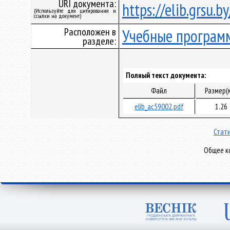
URI документа:
https://elib.grsu.
(Используйте для цитирования и
ссылки на документ)
Расположен в
Учебные програм
разделе:
Полный текст документа:
Файл
Размер(
elib_ac59002.pdf
1.26
Стати
Общее ко