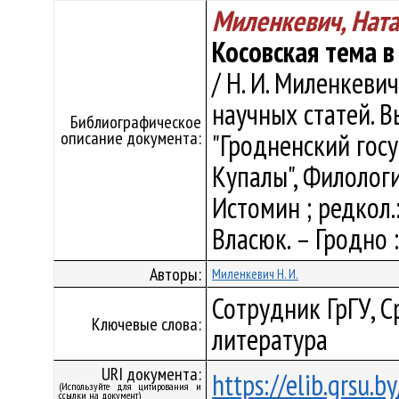
Миленкевич, Нат
Косовская тема в
/ Н. И. Миленкеви
научных статей. В
Библиографическое
описание документа:
"Гродненский гос
Купалы", Филологич
Истомин ; редкол.:
Власюк. – Гродно 
Авторы:
Миленкевич Н. И.
Сотрудник ГрГУ, С
Ключевые слова:
литература
URI документа:
https://elib.grsu.
(Используйте для цитирования и
ссылки на документ)