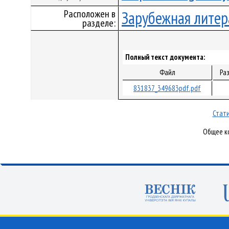
Расположен в
Зарубежная литер
разделе:
Полный текст документа:
Файл
Ра
831837_349683pdf.pdf
Стати
Общее ко