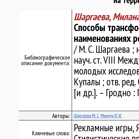
на терр
Шаргаева, Милана
Способы трансфо
наименованиях р
/ М. С. Шаргаева ; 
Библиографическое
науч. ст. VIII Меж
описание документа:
молодых исследова
Купалы ; отв. ред. 
[и др.]. – Гродно :
Авторы:
Шаргаева М. С.
Минчук И. И.
Рекламные игры, 
Ключевые слова:
Стилистические п