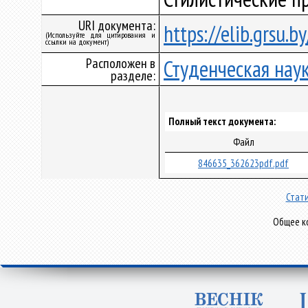
URI документа:
https://elib.grsu.
(Используйте для цитирования и
ссылки на документ)
Расположен в
Студенческая нау
разделе:
Полный текст документа:
Файл
846635_362623pdf.pdf
Стати
Общее ко