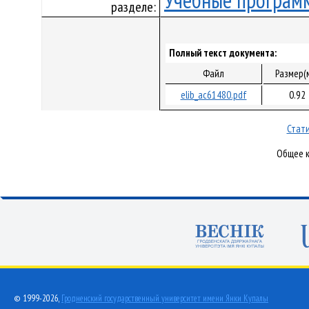
Учебные програм
разделе:
Полный текст документа:
Файл
Размер(
elib_ac61480.pdf
0.92
Стати
Общее к
© 1999-2026,
Гродненский государственный университет имени Янки Купалы