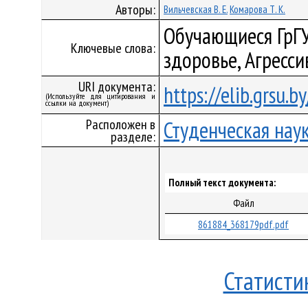
Авторы:
Вильчевская В. Е.
Комарова Т. К.
Обучающиеся ГрГУ
Ключевые слова:
здоровье, Агресси
URI документа:
https://elib.grsu.
(Используйте для цитирования и
ссылки на документ)
Расположен в
Студенческая нау
разделе:
Полный текст документа:
Файл
861884_368179pdf.pdf
Статисти