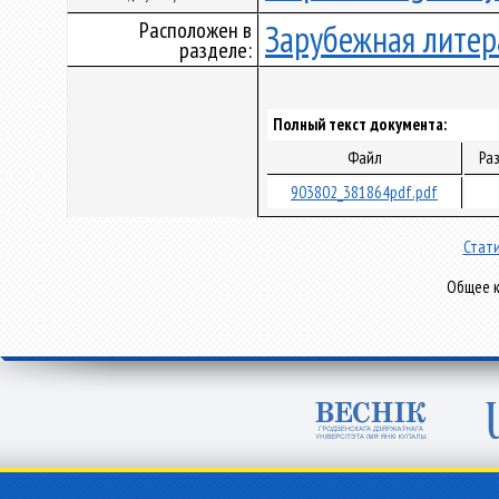
Расположен в
Зарубежная литер
разделе:
Полный текст документа:
Файл
Ра
903802_381864pdf.pdf
Стати
Общее к