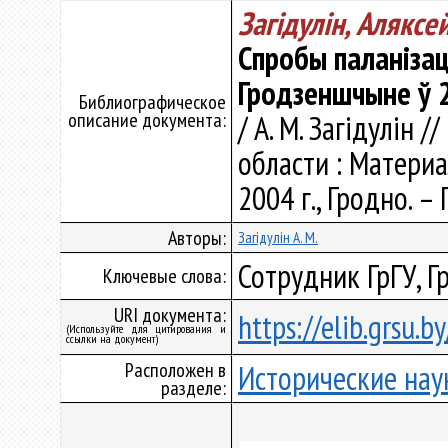
Загідулін, Аляксе
Спробы паланізац
Гродзеншчыне ў 20
Библиографическое
описание документа:
/ А. М. Загідулін 
области : Материа
2004 г., Гродно. – 
Авторы:
Загідулін А. М.
Сотрудник ГрГУ, Г
Ключевые слова:
URI документа:
https://elib.grsu.
(Используйте для цитирования и
ссылки на документ)
Расположен в
Исторические нау
разделе: