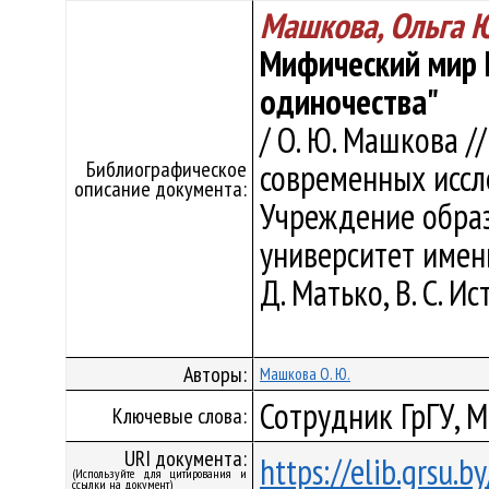
Машкова, Ольга 
Мифический мир Г
одиночества"
/ О. Ю. Машкова /
Библиографическое
современных иссл
описание документа:
Учреждение образ
университет имени 
Д. Матько, В. С. Ис
Авторы:
Машкова О. Ю.
Сотрудник ГрГУ, Ма
Ключевые слова:
URI документа:
https://elib.grsu.
(Используйте для цитирования и
ссылки на документ)