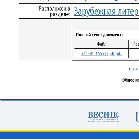
Расположен в
Зарубежная литер
разделе:
Полный текст документа:
Файл
Ра
346441_155577pdf.pdf
Стати
Общее ко