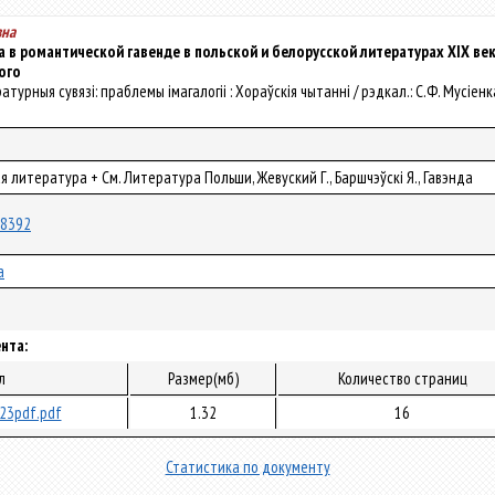
вна
 в романтической гавенде в польской и белорусской литературах XIX век
ого
ратурныя сувязі: праблемы імагалогіі : Хораўскія чытанні / рэдкал.: С.Ф. Мусіенка [
я литература + См. Литература Польши, Жевуский Г., Баршчэўскі Я., Гавэнда
/18392
а
нта:
л
Размер(мб)
Количество страниц
23pdf.pdf
1.32
16
Статистика по документу