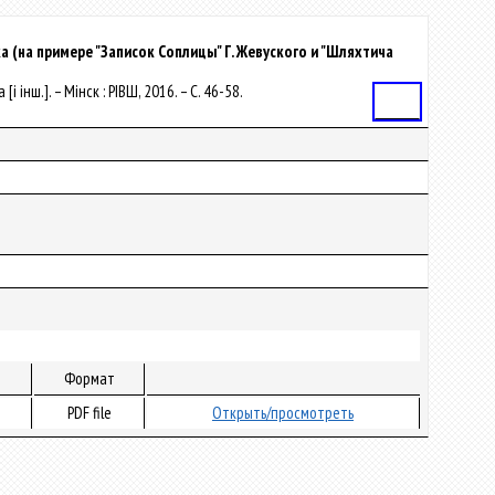
а (на примере "Записок Соплицы" Г. Жевуского и "Шляхтича
і інш.]. – Мінск : РІВШ, 2016. – С. 46-58.
Статья
Формат
PDF file
Открыть/просмотреть