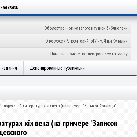
ная связь
Об электронном каталоге научной библиотеки
О ресурсе «Репозиторий ГрГУ им. Янки Купалы»
Помощь в поиске по электронному каталогу
 издания
Депонированные публикации
белорусской литературах xix века (на примере "Записок Соплицы"
атурах xix века (на примере "Записок
рщевского