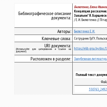
Билютенко, Елена Ивано
Концепция рассказчика
Библиографическое описание
Завальни" Я. Барщевск
документа:
/ Е. И. Билютенко // Літа
Авторы:
Билютенко Е. И.
Ключевые слова:
Сотрудник ГрГУ, Польска
URI документа:
https://elib.grsu.by/doc
(Используйте для цитирования и ссылки на
документ)
Расположен в разделе:
Зарубежная литератур
Полный текст докуме
Фай
550763_2492