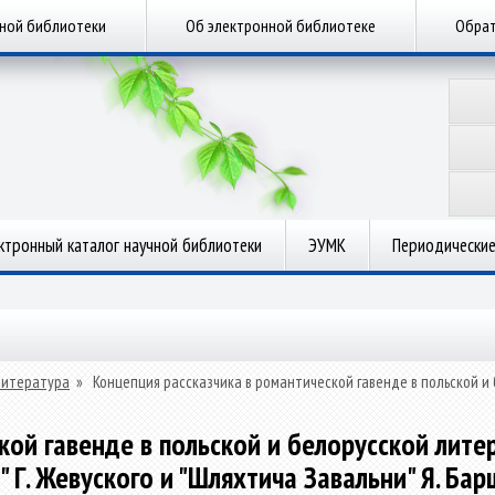
чной библиотеки
Об электронной библиотеке
Обрат
ктронный каталог научной библиотеки
ЭУМК
Периодические
литература
»
Концепция рассказчика в романтической гавенде в польской и 
ой гавенде в польской и белорусской литер
 Г. Жевуского и "Шляхтича Завальни" Я. Ба