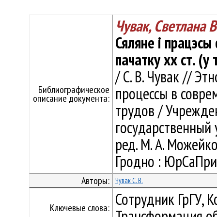
Чувак, Светлана 
Сяляне і працэсы
пачатку хх ст. (у
/ С. В. Чувак // 
Библиографическое
процессы в совре
описание документа:
трудов / Учрежде
государственный у
ред. М. А. Можейко 
Гродно : ЮрСаПрин
Авторы:
Чувак С. В.
Сотрудник ГрГУ, К
Ключевые слова:
Трансформация о