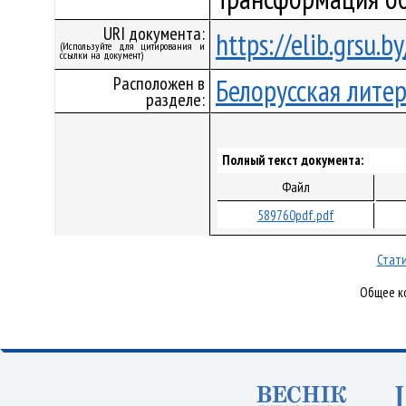
URI документа:
https://elib.grsu.
(Используйте для цитирования и
ссылки на документ)
Расположен в
Белорусская лите
разделе:
Полный текст документа:
Файл
589760pdf.pdf
Стати
Общее ко