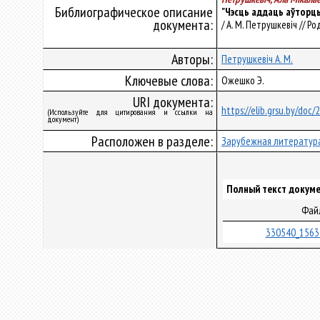
Библиографическое описание
"Чэсць аддаць аўторцы.
документа:
/ А. М. Петрушкевіч // Ро
Авторы:
Петрушкевіч А. М.
Ключевые слова:
Ожешко Э.
URI документа:
https://elib.grsu.by/doc/
(Используйте для цитирования и ссылки на
документ)
Расположен в разделе:
Зарубежная литератур
Полный текст докуме
Фай
330540_1563