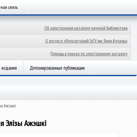
ная связь
Об электронном каталоге научной библиотеки
О ресурсе «Репозиторий ГрГУ им. Янки Купалы»
Помощь в поиске по электронному каталогу
 издания
Депонированные публикации
зы Ажэшкі
ня Элізы Ажэшкі