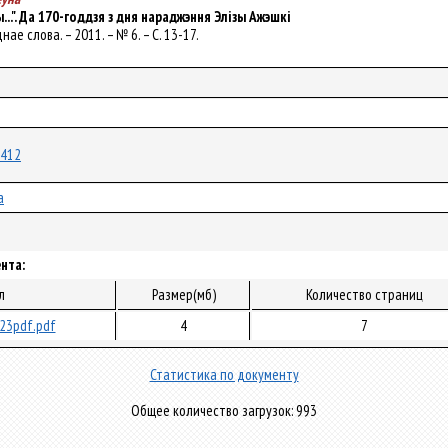
..". Да 170-годдзя з дня нараджэння Элізы Ажэшкі
днае слова. – 2011. – № 6. – С. 13-17.
2412
а
нта:
л
Размер(мб)
Количество страниц
23pdf.pdf
4
7
Статистика по документу
Общее количество загрузок: 993