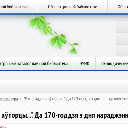
чной библиотеки
Об электронной библиотеке
Обрат
ктронный каталог научной библиотеки
ЭУМК
Периодические
литература
»
"Чэсць аддаць аўторцы...". Да 170-годдзя з дня нараджэння Элі
аўторцы...". Да 170-годдзя з дня нараджэн
еўна