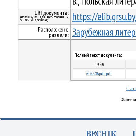
в., Польская лите
URI документа:
https://elib.grsu.
(Используйте для цитирования и
ссылки на документ)
Расположен в
Зарубежная литер
разделе:
Полный текст документа:
Файл
604306pdf.pdf
Стати
Общее ко