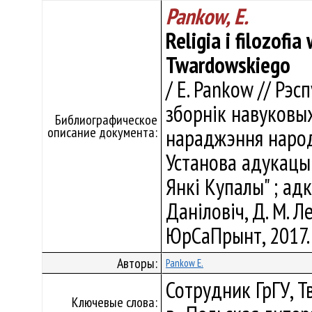
Pankow, E.
Religia i filozofia
Twardowskiego
/ E. Pankow // Рэс
зборнік навуковых
Библиографическое
описание документа:
нараджэння народ
Установа адукацыі
Янкі Купалы" ; адка
Даніловіч, Д. М. Ле
ЮрСаПрынт, 2017. 
Авторы:
Pankow E.
Сотрудник ГрГУ, Т
Ключевые слова: