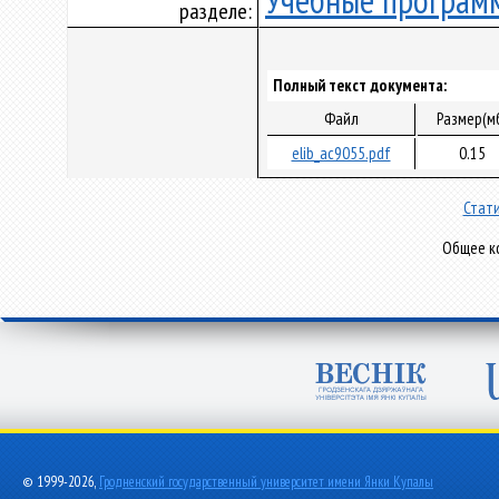
Учебные програм
разделе:
Полный текст документа:
Файл
Размер(м
elib_ac9055.pdf
0.15
Стати
Общее ко
© 1999-2026,
Гродненский государственный университет имени Янки Купалы