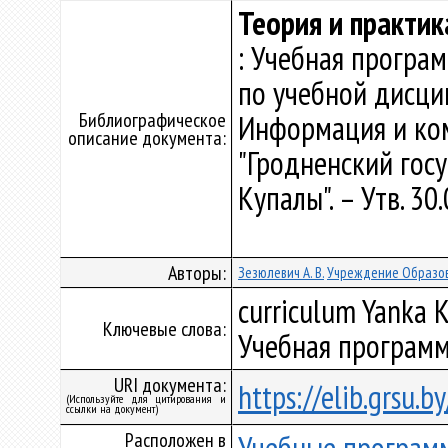
Теория и практи
: Учебная програ
по учебной дисци
Библиографическое
Информация и ко
описание документа:
"Гродненский гос
Купалы". – Утв. 3
Авторы:
Зезюлевич А. В.
Учреждение Образов
curriculum Yanka K
Ключевые слова:
Учебная программ
URI документа:
https://elib.grsu.
(Используйте для цитирования и
ссылки на документ)
Расположен в